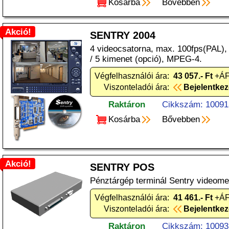
Kosárba
Bővebben
Akció!
SENTRY 2004
4 videocsatorna, max. 100fps(PAL), 
/ 5 kimenet (opció), MPEG-4.
Végfelhasználói ára:
43 057.- Ft
+ÁF
Viszonteladói ára:
Bejelentke
Raktáron
Cikkszám: 10091
Kosárba
Bővebben
Akció!
SENTRY POS
Pénztárgép terminál Sentry videome
Végfelhasználói ára:
41 461.- Ft
+ÁF
Viszonteladói ára:
Bejelentke
Raktáron
Cikkszám: 10093