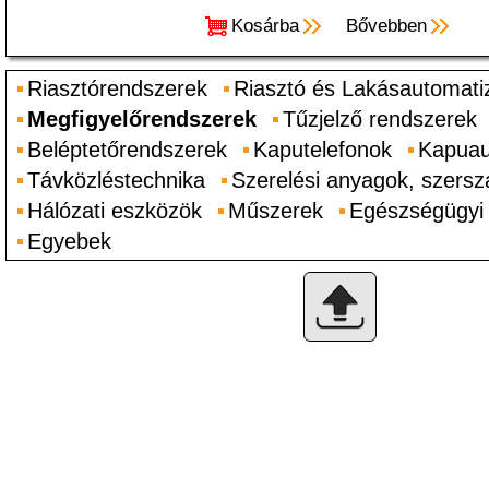
Kosárba
Bővebben
Riasztórendszerek
Riasztó és Lakásautomati
Megfigyelőrendszerek
Tűzjelző rendszerek
Beléptetőrendszerek
Kaputelefonok
Kapuau
Távközléstechnika
Szerelési anyagok, szers
Hálózati eszközök
Műszerek
Egészségügyi
Egyebek