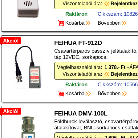
Viszonteladói ára:
Bejelentke
Raktáron
Cikkszám: 10826
Kosárba
Bővebben
Akció!
FEIHUA FT-912D
Csavartérpáros passzív jelátalakító,
táp 12VDC, sorkapocs.
Végfelhasználói ára:
1 378.- Ft
+ÁFA
Viszonteladói ára:
Bejelentke
Raktáron
Cikkszám: 10566
Kosárba
Bővebben
Akció!
FEIHUA DMV-100L
Földhurok leválasztó, csavartérpáros
átalakítóval, BNC-sorkapocs csatla
Végfelhasználói ára:
2 696.- Ft
+ÁFA