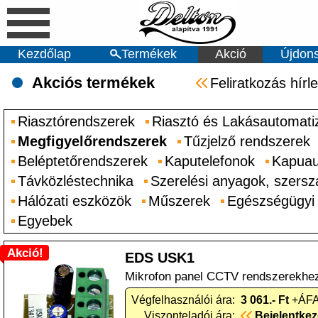
Kezdőlap
Termékek
Akció
Újdon
Akciós termékek
Feliratkozás hírl
Riasztórendszerek
Riasztó és Lakásautomati
Megfigyelőrendszerek
Tűzjelző rendszerek
Beléptetőrendszerek
Kaputelefonok
Kapuau
Távközléstechnika
Szerelési anyagok, szers
Hálózati eszközök
Műszerek
Egészségügyi
Egyebek
Akció!
EDS USK1
Mikrofon panel CCTV rendszerekhe
Végfelhasználói ára:
3 061.- Ft
+ÁFA
Viszonteladói ára:
Bejelentke