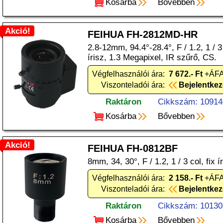
Kosárba
Bővebben
Akció!
FEIHUA FH-2812MD-HR
2.8-12mm, 94.4°-28.4°, F / 1.2, 1 / 3
írisz, 1.3 Megapixel, IR szűrő, CS.
Végfelhasználói ára:
7 672.- Ft
+ÁFA
Viszonteladói ára:
Bejelentke
Raktáron
Cikkszám: 10914
Kosárba
Bővebben
Akció!
FEIHUA FH-0812BF
8mm, 34, 30°, F / 1.2, 1 / 3 col, fix 
Végfelhasználói ára:
2 158.- Ft
+ÁFA
Viszonteladói ára:
Bejelentke
Raktáron
Cikkszám: 10130
Kosárba
Bővebben