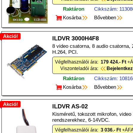
Raktáron
Cikkszám: 11308
Kosárba
Bővebben
Akció!
ILDVR 3000H4F8
8 video csatorna, 8 audio csatorna, 
H.264, PCI.
Végfelhasználói ára:
179 424.- Ft
+Á
Viszonteladói ára:
Bejelentke
Raktáron
Cikkszám: 10816
Kosárba
Bővebben
Akció!
ILDVR AS-02
Kisméretű, tokozott mikrofon, video
rendszerekhez, 6-14VDC.
Végfelhasználói ára:
3 036.- Ft
+ÁFA