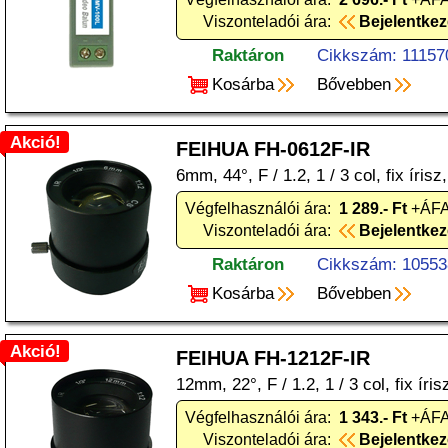
Viszonteladói ára:
Bejelentke
Raktáron
Cikkszám: 11157
Kosárba
Bővebben
Akció!
FEIHUA FH-0612F-IR
6mm, 44°, F / 1.2, 1 / 3 col, fix íris
Végfelhasználói ára:
1 289.- Ft
+ÁFA
Viszonteladói ára:
Bejelentke
Raktáron
Cikkszám: 10553
Kosárba
Bővebben
Akció!
FEIHUA FH-1212F-IR
12mm, 22°, F / 1.2, 1 / 3 col, fix íri
Végfelhasználói ára:
1 343.- Ft
+ÁFA
Viszonteladói ára:
Bejelentke