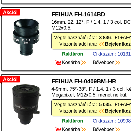
Akció!
FEIHUA FH-1614BD
16mm, 22, 12°, F / 1.4, 1 / 3 col, DC 
M12x0.5.
Végfelhasználói ára:
3 836.- Ft
+ÁFA
Viszonteladói ára:
Bejelentke
Raktáron
Cikkszám: 10131
Kosárba
Bővebben
Akció!
FEIHUA FH-0409BM-HR
4-9mm, 75°-38°, F / 1.4, 1 / 3 col, ké
Megapixel, M12x0.5, menet nélkül.
Végfelhasználói ára:
5 035.- Ft
+ÁFA
Viszonteladói ára:
Bejelentke
Raktáron
Cikkszám: 10998
Kosárba
Bővebben