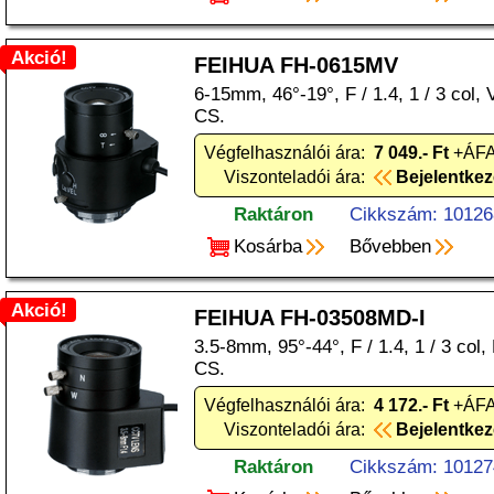
Akció!
FEIHUA FH-0615MV
6-15mm, 46°-19°, F / 1.4, 1 / 3 col, V
CS.
Végfelhasználói ára:
7 049.- Ft
+ÁFA
Viszonteladói ára:
Bejelentke
Raktáron
Cikkszám: 10126
Kosárba
Bővebben
Akció!
FEIHUA FH-03508MD-I
3.5-8mm, 95°-44°, F / 1.4, 1 / 3 col,
CS.
Végfelhasználói ára:
4 172.- Ft
+ÁFA
Viszonteladói ára:
Bejelentke
Raktáron
Cikkszám: 10127