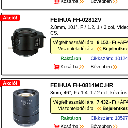
Kosárba
Bővebben
Akció!
FEIHUA FH-02812V
2.8mm, 101°, F / 1.2, 1 / 3 col, Video
CS.
Végfelhasználói ára:
8 152.- Ft
+ÁFA
Viszonteladói ára:
Bejelentke
Raktáron
Cikkszám: 10124
Kosárba
Bővebben
Akció!
FEIHUA FH-0814MC.HR
8mm, 46°, F / 1.4, 1 / 2 col, kézi íri
Végfelhasználói ára:
7 432.- Ft
+ÁFA
Viszonteladói ára:
Bejelentke
Raktáron
Cikkszám: 10597
Kosárba
Bővebben