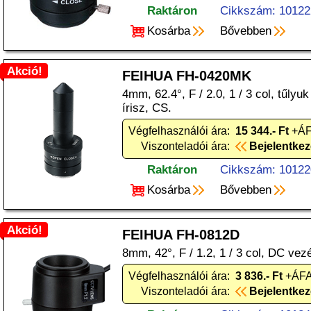
Raktáron
Cikkszám: 10122
Kosárba
Bővebben
Akció!
FEIHUA FH-0420MK
4mm, 62.4°, F / 2.0, 1 / 3 col, tűlyuk 
írisz, CS.
Végfelhasználói ára:
15 344.- Ft
+ÁF
Viszonteladói ára:
Bejelentke
Raktáron
Cikkszám: 10122
Kosárba
Bővebben
Akció!
FEIHUA FH-0812D
8mm, 42°, F / 1.2, 1 / 3 col, DC vezé
Végfelhasználói ára:
3 836.- Ft
+ÁFA
Viszonteladói ára:
Bejelentke