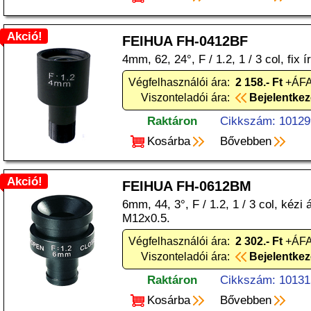
Akció!
FEIHUA FH-0412BF
4mm, 62, 24°, F / 1.2, 1 / 3 col, fix 
Végfelhasználói ára:
2 158.- Ft
+ÁFA
Viszonteladói ára:
Bejelentke
Raktáron
Cikkszám: 10129
Kosárba
Bővebben
Akció!
FEIHUA FH-0612BM
6mm, 44, 3°, F / 1.2, 1 / 3 col, kézi á
M12x0.5.
Végfelhasználói ára:
2 302.- Ft
+ÁFA
Viszonteladói ára:
Bejelentke
Raktáron
Cikkszám: 10131
Kosárba
Bővebben