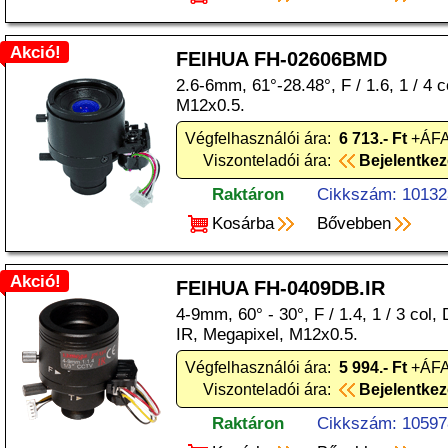
Akció!
FEIHUA FH-02606BMD
2.6-6mm, 61°-28.48°, F / 1.6, 1 / 4 c
M12x0.5.
Végfelhasználói ára:
6 713.- Ft
+ÁFA
Viszonteladói ára:
Bejelentke
Raktáron
Cikkszám: 10132
Kosárba
Bővebben
Akció!
FEIHUA FH-0409DB.IR
4-9mm, 60° - 30°, F / 1.4, 1 / 3 col,
IR, Megapixel, M12x0.5.
Végfelhasználói ára:
5 994.- Ft
+ÁFA
Viszonteladói ára:
Bejelentke
Raktáron
Cikkszám: 10597