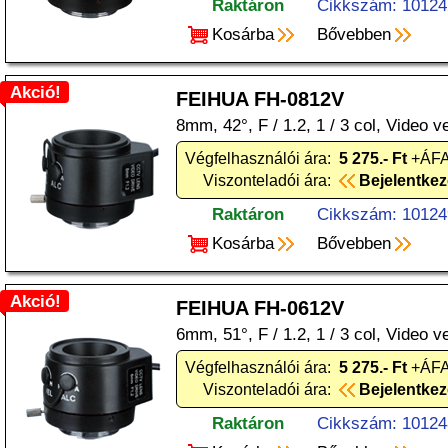
Raktáron
Cikkszám: 10124
Kosárba
Bővebben
Akció!
FEIHUA FH-0812V
8mm, 42°, F / 1.2, 1 / 3 col, Video v
Végfelhasználói ára:
5 275.- Ft
+ÁFA
Viszonteladói ára:
Bejelentke
Raktáron
Cikkszám: 10124
Kosárba
Bővebben
Akció!
FEIHUA FH-0612V
6mm, 51°, F / 1.2, 1 / 3 col, Video v
Végfelhasználói ára:
5 275.- Ft
+ÁFA
Viszonteladói ára:
Bejelentke
Raktáron
Cikkszám: 10124