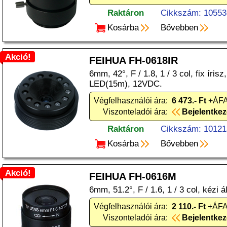
Raktáron
Cikkszám: 10553
Kosárba
Bővebben
Akció!
FEIHUA FH-0618IR
6mm, 42°, F / 1.8, 1 / 3 col, fix íris
LED(15m), 12VDC.
Végfelhasználói ára:
6 473.- Ft
+ÁFA
Viszonteladói ára:
Bejelentke
Raktáron
Cikkszám: 10121
Kosárba
Bővebben
Akció!
FEIHUA FH-0616M
6mm, 51.2°, F / 1.6, 1 / 3 col, kézi ál
Végfelhasználói ára:
2 110.- Ft
+ÁFA 
Viszonteladói ára:
Bejelentke