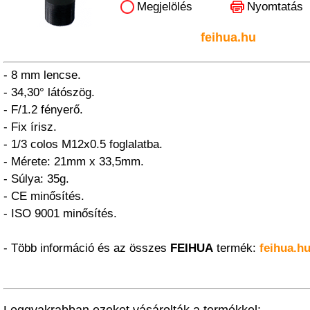
Megjelölés
Nyomtatás
feihua.hu
- 8 mm lencse.
- 34,30° látószög.
- F/1.2 fényerő.
- Fix írisz.
- 1/3 colos M12x0.5 foglalatba.
- Mérete: 21mm x 33,5mm.
- Súlya: 35g.
- CE minősítés.
- ISO 9001 minősítés.
- Több információ és az összes
FEIHUA
termék:
feihua.h