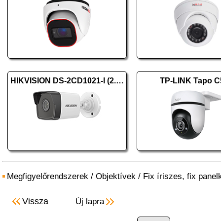
HIKVISION DS-2CD1021-I (2.8mm) (F)
TP-LINK Tapo C
Megfigyelőrendszerek
/
Objektívek
/
Fix íriszes, fix pan
Vissza
Új lapra