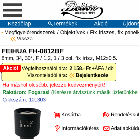
Kezdőlap
Termékek
Akció
Újdon
Megfigyelőrendszerek
/
Objektívek
/
Fix íriszes, fix pan
Vissza
FEIHUA FH-0812BF
8mm, 34, 30°, F / 1.2, 1 / 3 col, fix írisz, M12x0.5.
Akció!
Akció! Végfelhasználói ára:
2 158.- Ft
+ÁFA / db
Viszonteladói ára:
Bejelentkezés
Ha máshol olcsóbb, jelezze kedvezményért!
Raktáron: Fogarasi
(Kérésre átviszünk másik üzletünkbe 
Cikkszám: 101303
Kosárba
Rendeléskü
Információkérés
Adatlapküld