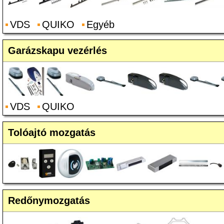
VDS
QUIKO
Egyéb
Garázskapu vezérlés
VDS
QUIKO
Tolóajtó mozgatás
Redőnymozgatás