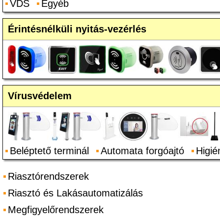
VDS
Egyéb
Érintésnélküli nyitás-vezérlés
Vírusvédelem
Beléptető terminál
Automata forgóajtó
Higié
Riasztórendszerek
Riasztó és Lakásautomatizálás
Megfigyelőrendszerek