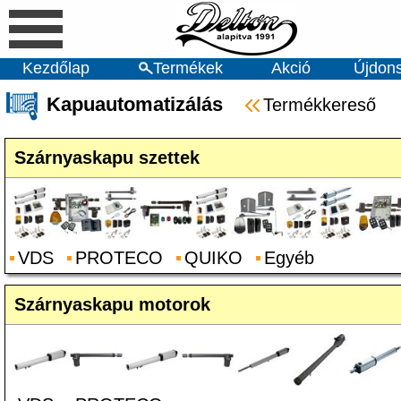
Kezdőlap
Termékek
Akció
Újdon
Kapuautomatizálás
Termékkereső
Szárnyaskapu szettek
VDS
PROTECO
QUIKO
Egyéb
Szárnyaskapu motorok