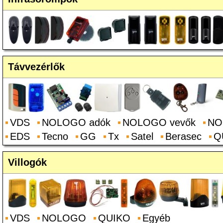
Távvezérlők
VDS
NOLOGO adók
NOLOGO vevők
NO
EDS
Tecno
GG
Tx
Satel
Berasec
Q
Villogók
VDS
NOLOGO
QUIKO
Egyéb