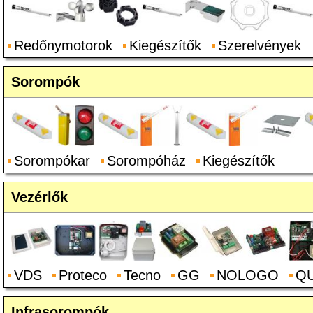
Redőnymotorok
Kiegészítők
Szerelvények
Sorompók
Sorompókar
Sorompóház
Kiegészítők
Vezérlők
VDS
Proteco
Tecno
GG
NOLOGO
Q
Infrasorompók