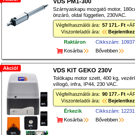
VDS PM1-300
Szárnyaskapu mozgató motor, 180c
önzáró, oldal független, 230VAC.
Végfelhasználói ára:
57 171.- Ft
+ÁF
Viszonteladói ára:
Bejelentke
Raktáron
Cikkszám: 10937
Kosárba
Bővebben
Akció!
VDS KIT GEKO 230V
Tolókapu motor szett, 400 kg, vezérl
villogó, infra, IP44, 230 VAC.
Végfelhasználói ára:
90 177.- Ft
+ÁF
Viszonteladói ára:
Bejelentke
Érkezik
Cikkszám: 12231
Kosárba
Bővebben