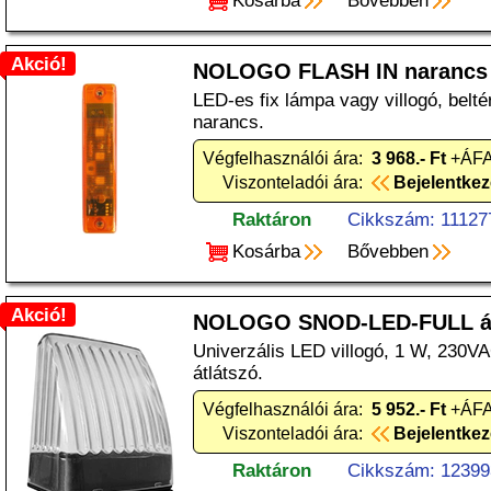
Kosárba
Bővebben
Akció!
NOLOGO FLASH IN narancs
LED-es fix lámpa vagy villogó, belt
narancs.
Végfelhasználói ára:
3 968.- Ft
+ÁFA
Viszonteladói ára:
Bejelentke
Raktáron
Cikkszám: 11127
Kosárba
Bővebben
Akció!
NOLOGO SNOD-LED-FULL át
Univerzális LED villogó, 1 W, 230V
átlátszó.
Végfelhasználói ára:
5 952.- Ft
+ÁFA
Viszonteladói ára:
Bejelentke
Raktáron
Cikkszám: 12399