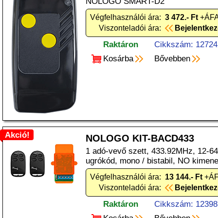
NOLOGO SMART-D2
Végfelhasználói ára:
3 472.- Ft
+ÁFA
Viszonteladói ára:
Bejelentke
Raktáron
Cikkszám: 12724
Kosárba
Bővebben
Akció!
NOLOGO KIT-BACD433
1 adó-vevő szett, 433.92MHz, 12-64b
ugrókód, mono / bistabil, NO kimene
Végfelhasználói ára:
13 144.- Ft
+ÁF
Viszonteladói ára:
Bejelentke
Raktáron
Cikkszám: 12398