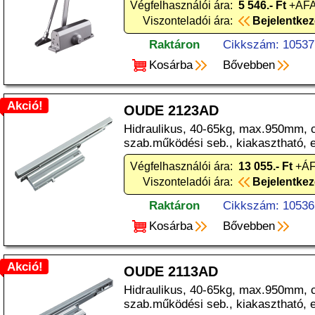
Végfelhasználói ára:
5 546.- Ft
+ÁFA
Viszonteladói ára:
Bejelentke
Raktáron
Cikkszám: 10537
Kosárba
Bővebben
Akció!
OUDE 2123AD
Hidraulikus, 40-65kg, max.950mm, 
szab.működési seb., kiakasztható, 
Végfelhasználói ára:
13 055.- Ft
+ÁF
Viszonteladói ára:
Bejelentke
Raktáron
Cikkszám: 10536
Kosárba
Bővebben
Akció!
OUDE 2113AD
Hidraulikus, 40-65kg, max.950mm, 
szab.működési seb., kiakasztható, 