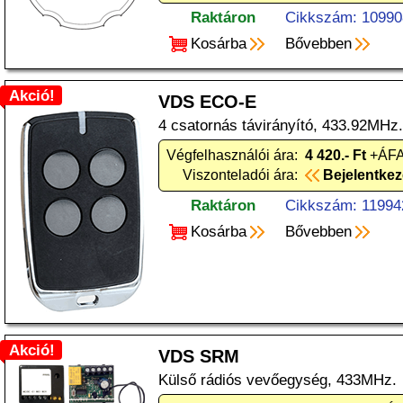
Raktáron
Cikkszám: 10990
Kosárba
Bővebben
Akció!
VDS ECO-E
4 csatornás távirányító, 433.92MHz.
Végfelhasználói ára:
4 420.- Ft
+ÁFA
Viszonteladói ára:
Bejelentke
Raktáron
Cikkszám: 11994
Kosárba
Bővebben
Akció!
VDS SRM
Külső rádiós vevőegység, 433MHz.