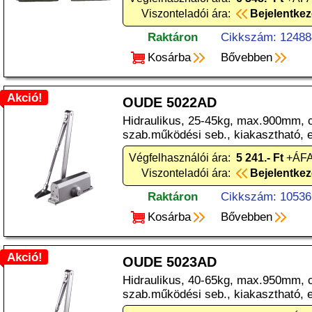
Viszonteladói ára:
Bejelentke
Raktáron
Cikkszám: 12488
Kosárba
Bővebben
Akció!
OUDE 5022AD
Hidraulikus, 25-45kg, max.900mm, c
szab.működési seb., kiakasztható, e
Végfelhasználói ára:
5 241.- Ft
+ÁFA
Viszonteladói ára:
Bejelentke
Raktáron
Cikkszám: 10536
Kosárba
Bővebben
Akció!
OUDE 5023AD
Hidraulikus, 40-65kg, max.950mm, c
szab.működési seb., kiakasztható, e