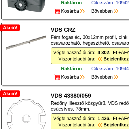
Raktáron
Cikkszám: 10942
Kosárba
Bővebben
Akció!
VDS CRZ
Fém fogasléc, 30x12mm profil, cink
csavarozható, hegeszthető, csavaro
Végfelhasználói ára:
4 302.- Ft
+ÁFA
Viszonteladói ára:
Bejelentke
Raktáron
Cikkszám: 10944
Kosárba
Bővebben
Akció!
VDS 43380/059
Redőny illesztő közgyűrű, VDS red
csúcsíves, 78mm.
Végfelhasználói ára:
1 426.- Ft
+ÁFA
Viszonteladói ára:
Bejelentke