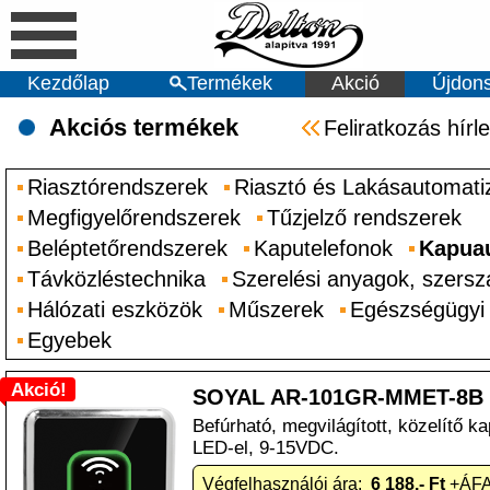
Kezdőlap
Termékek
Akció
Újdon
Akciós termékek
Feliratkozás hírl
Riasztórendszerek
Riasztó és Lakásautomati
Megfigyelőrendszerek
Tűzjelző rendszerek
Beléptetőrendszerek
Kaputelefonok
Kapuau
Távközléstechnika
Szerelési anyagok, szers
Hálózati eszközök
Műszerek
Egészségügyi
Egyebek
Akció!
SOYAL AR-101GR-MMET-8B
Befúrható, megvilágított, közelítő k
LED-el, 9-15VDC.
Végfelhasználói ára:
6 188.- Ft
+ÁFA