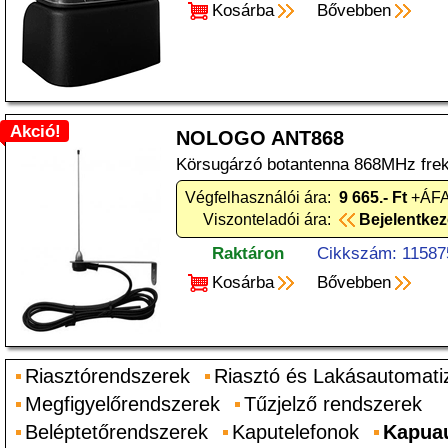
Kosárba
Bővebben
Akció!
NOLOGO ANT868
Körsugárzó botantenna 868MHz frek
Végfelhasználói ára:
9 665.- Ft
+ÁFA
Viszonteladói ára:
Bejelentke
Raktáron
Cikkszám: 11587
Kosárba
Bővebben
Riasztórendszerek
Riasztó és Lakásautomati
Megfigyelőrendszerek
Tűzjelző rendszerek
Beléptetőrendszerek
Kaputelefonok
Kapuau