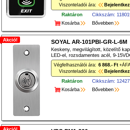
Viszonteladói ára:
Bejelentke
Raktáron
Cikkszám: 11801
Kosárba
Bővebben
Akció!
SOYAL AR-101PBI-GR-L-6M
Keskeny, megvilágított, közelítő kap
LED-el, rozsdamentes acél, 9-15VD
Végfelhasználói ára:
6 868.- Ft
+ÁFA
Viszonteladói ára:
Bejelentke
Raktáron
Cikkszám: 12427
Kosárba
Bővebben
Akció!