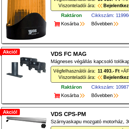
Viszonteladói ára:
Bejelentke
Raktáron
Cikkszám: 11996
Kosárba
Bővebben
Akció!
VDS FC MAG
Mágneses végállás kapcsoló tolóka
Végfelhasználói ára:
11 493.- Ft
+ÁFA
Viszonteladói ára:
Bejelentke
Raktáron
Cikkszám: 10987
Kosárba
Bővebben
Akció!
VDS CPS-PM
Szárnyaskapu mozgató motorház, 