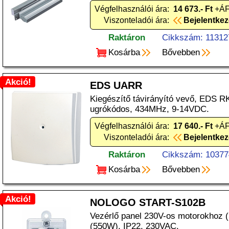
Végfelhasználói ára:
14 673.- Ft
+ÁF
Viszonteladói ára:
Bejelentke
Raktáron
Cikkszám: 11312
Kosárba
Bővebben
Akció!
EDS UARR
Kiegészítő távirányító vevő, EDS R
ugrókódos, 434MHz, 9-14VDC.
Végfelhasználói ára:
17 640.- Ft
+ÁF
Viszonteladói ára:
Bejelentke
Raktáron
Cikkszám: 10377
Kosárba
Bővebben
Akció!
NOLOGO START-S102B
Vezérlő panel 230V-os motorokhoz
(550W), IP22, 230VAC.