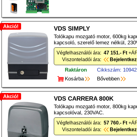
Akció!
VDS SIMPLY
Tolókapu mozgató motor, 600kg kapu
kapcsoló, szerelő lemez nélkül, 23
Végfelhasználói ára:
47 151.- Ft
+ÁF
Viszonteladói ára:
Bejelentke
Raktáron
Cikkszám: 10942
Kosárba
Bővebben
Akció!
VDS CARRERA 800K
Tolókapu mozgató motor, 800kg kapu
kapcsolóval, 230VAC.
Végfelhasználói ára:
57 760.- Ft
+ÁF
Viszonteladói ára:
Bejelentke