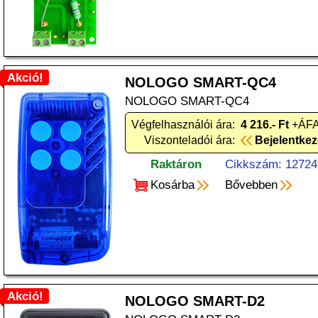
Akció!
NOLOGO SMART-QC4
NOLOGO SMART-QC4
Végfelhasználói ára:
4 216.- Ft
+ÁFA
Viszonteladói ára:
Bejelentke
Raktáron
Cikkszám: 12724
Kosárba
Bővebben
Akció!
NOLOGO SMART-D2