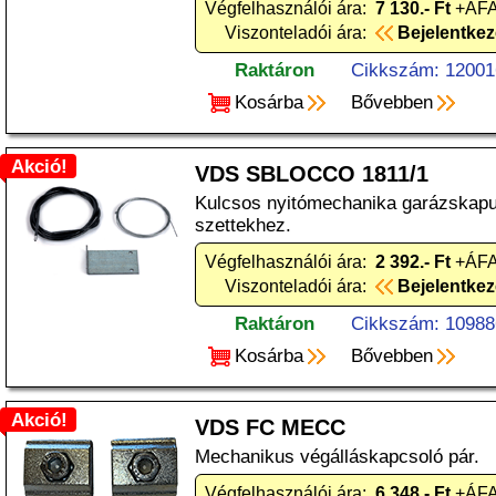
Végfelhasználói ára:
7 130.- Ft
+ÁFA
Viszonteladói ára:
Bejelentke
Raktáron
Cikkszám: 12001
Kosárba
Bővebben
Akció!
VDS SBLOCCO 1811/1
Kulcsos nyitómechanika garázskap
szettekhez.
Végfelhasználói ára:
2 392.- Ft
+ÁFA
Viszonteladói ára:
Bejelentke
Raktáron
Cikkszám: 10988
Kosárba
Bővebben
Akció!
VDS FC MECC
Mechanikus végálláskapcsoló pár.
Végfelhasználói ára:
6 348.- Ft
+ÁFA