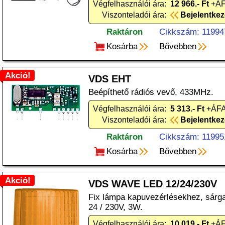
Végfelhasználói ára:
12 966.- Ft
+ÁF
Viszonteladói ára:
Bejelentke
Raktáron
Cikkszám: 11994
Kosárba
Bővebben
Akció!
VDS EHT
Beépíthető rádiós vevő, 433MHz.
Végfelhasználói ára:
5 313.- Ft
+ÁFA
Viszonteladói ára:
Bejelentke
Raktáron
Cikkszám: 11995
Kosárba
Bővebben
Akció!
VDS WAVE LED 12/24/230V
Fix lámpa kapuvezérlésekhez, sárga
24 / 230V, 3W.
Végfelhasználói ára:
10 019.- Ft
+ÁF