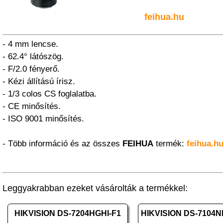
feihua.hu
- 4 mm lencse.
- 62.4° látószög.
- F/2.0 fényerő.
- Kézi állítású írisz.
- 1/3 colos CS foglalatba.
- CE minősítés.
- ISO 9001 minősítés.
- Több információ és az összes
FEIHUA
termék:
feihua.h
Leggyakrabban ezeket vásárolták a termékkel:
HIKVISION DS-7204HGHI-F1