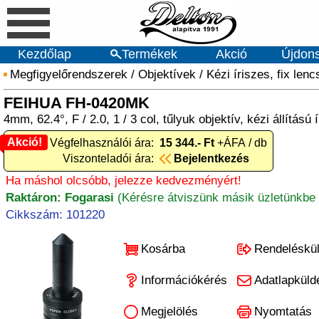
Kezdőlap
Termékek
Akció
Újdon
Megfigyelőrendszerek
/
Objektívek
/
Kézi íriszes, fix len
FEIHUA FH-0420MK
4mm, 62.4°, F / 2.0, 1 / 3 col, tűlyuk objektív, kézi állítású 
Akció!
Akció! Végfelhasználói ára:
15 344.- Ft
+ÁFA / db
Viszonteladói ára:
Bejelentkezés
Ha máshol olcsóbb, jelezze kedvezményért!
Raktáron: Fogarasi
(Kérésre átviszünk másik üzletünkbe 
Cikkszám: 101220
Kosárba
Rendeléskü
Információkérés
Adatlapküld
Megjelölés
Nyomtatás