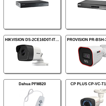
HIKVISION DS-2CE16D0T-ITFS (2.8mm)
Dahua PFM820
CP PLUS CP-VC-T