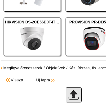
HIKVISION DS-2CE56D0T-IT3F (2.8mm)
PROVISION PR-DI3
Megfigyelőrendszerek
/
Objektívek
/
Kézi íriszes, fix len
Vissza
Új lapra