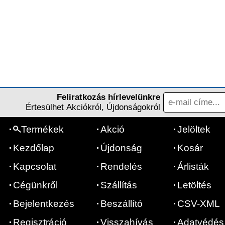
Feliratkozás hírlevelünkre
Értesülhet Akciókról, Újdonságokról
Termékek
Akció
Jelöltek
Kezdőlap
Újdonság
Kosár
Kapcsolat
Rendelés
Árlisták
Cégünkről
Szállítás
Letöltés
Bejelentkezés
Beszállító
CSV-XML
Regisztráció
Visszahívás
Adatvédés