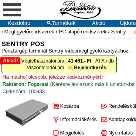
Kezdőlap
Termékek
Akció
Újdon
Megfigyelőrendszerek
/
PC alapú rendszerek
/
Sentry
SENTRY POS
Pénztárgép terminál Sentry videomegfigyelő kártyákhoz.
Akció!
Akció! Végfelhasználói ára:
41 461.- Ft
+ÁFA / db
Viszonteladói ára:
Bejelentkezés
Ha máshol olcsóbb, jelezze kedvezményért!
Raktáron: Fogarasi
(Kérésre átviszünk másik üzletünkbe 
Cikkszám: 100933
Kosárba
Rendeléskü
Információkérés
Adatlapküld
Megjelölés
Nyomtatás