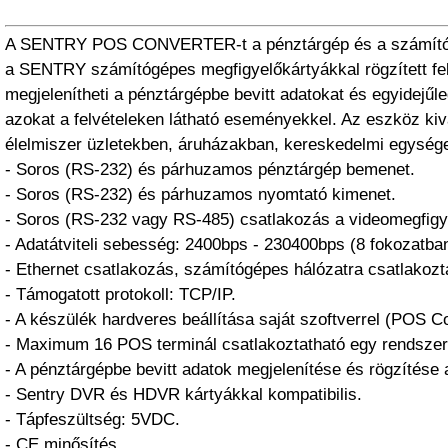
A SENTRY POS CONVERTER-t a pénztárgép és a számítógé
a SENTRY számítógépes megfigyelőkártyákkal rögzített fe
megjelenítheti a pénztárgépbe bevitt adatokat és egyidejűl
azokat a felvételeken látható eseményekkel. Az eszköz ki
élelmiszer üzletekben, áruházakban, kereskedelmi egység
- Soros (RS-232) és párhuzamos pénztárgép bemenet.
- Soros (RS-232) és párhuzamos nyomtató kimenet.
- Soros (RS-232 vagy RS-485) csatlakozás a videomegfigy
- Adatátviteli sebesség: 2400bps - 230400bps (8 fokozatban 
- Ethernet csatlakozás, számítógépes hálózatra csatlakozt
- Támogatott protokoll: TCP/IP.
- A készülék hardveres beállítása saját szoftverrel (POS Co
- Maximum 16 POS terminál csatlakoztatható egy rendszer
- A pénztárgépbe bevitt adatok megjelenítése és rögzítése
- Sentry DVR és HDVR kártyákkal kompatibilis.
- Tápfeszültség: 5VDC.
- CE minősítés.