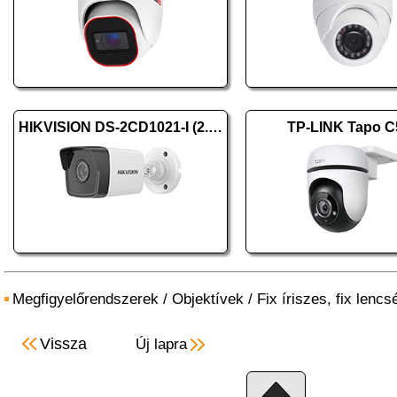
HIKVISION DS-2CD1021-I (2.8mm) (F)
TP-LINK Tapo C
Megfigyelőrendszerek
/
Objektívek
/
Fix íriszes, fix lencs
Vissza
Új lapra