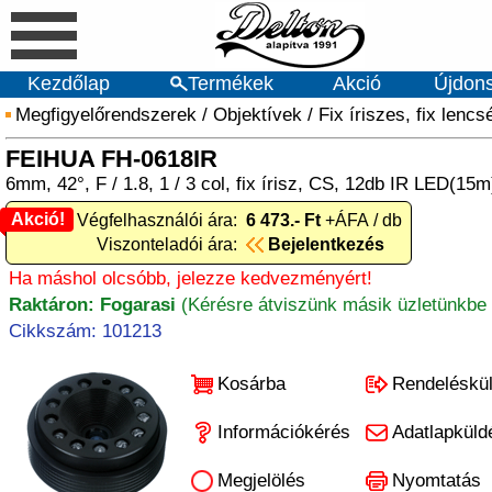
Kezdőlap
Termékek
Akció
Újdon
Megfigyelőrendszerek
/
Objektívek
/
Fix íriszes, fix lencs
FEIHUA FH-0618IR
6mm, 42°, F / 1.8, 1 / 3 col, fix írisz, CS, 12db IR LED(15
Akció!
Akció! Végfelhasználói ára:
6 473.- Ft
+ÁFA / db
Viszonteladói ára:
Bejelentkezés
Ha máshol olcsóbb, jelezze kedvezményért!
Raktáron: Fogarasi
(Kérésre átviszünk másik üzletünkbe 
Cikkszám: 101213
Kosárba
Rendeléskü
Információkérés
Adatlapküld
Megjelölés
Nyomtatás