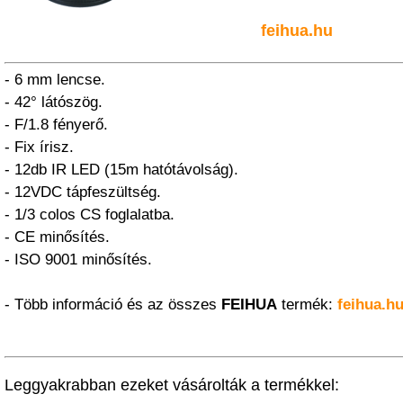
feihua.hu
- 6 mm lencse.
- 42° látószög.
- F/1.8 fényerő.
- Fix írisz.
- 12db IR LED (15m hatótávolság).
- 12VDC tápfeszültség.
- 1/3 colos CS foglalatba.
- CE minősítés.
- ISO 9001 minősítés.
- Több információ és az összes
FEIHUA
termék:
feihua.h
Leggyakrabban ezeket vásárolták a termékkel: