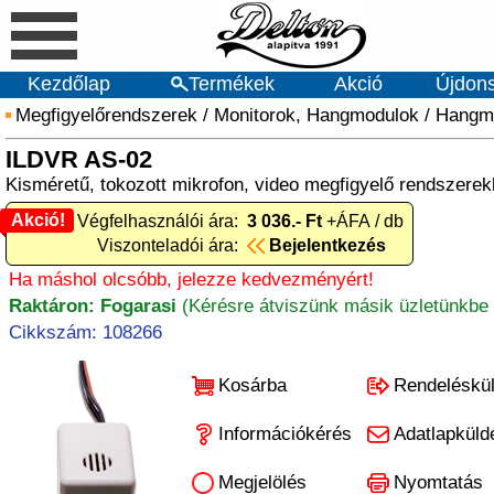
Kezdőlap
Termékek
Akció
Újdon
Megfigyelőrendszerek
/
Monitorok, Hangmodulok
/
Hangm
ILDVR AS-02
Kisméretű, tokozott mikrofon, video megfigyelő rendszere
Akció!
Akció! Végfelhasználói ára:
3 036.- Ft
+ÁFA / db
Viszonteladói ára:
Bejelentkezés
Ha máshol olcsóbb, jelezze kedvezményért!
Raktáron: Fogarasi
(Kérésre átviszünk másik üzletünkbe 
Cikkszám: 108266
Kosárba
Rendeléskü
Információkérés
Adatlapküld
Megjelölés
Nyomtatás