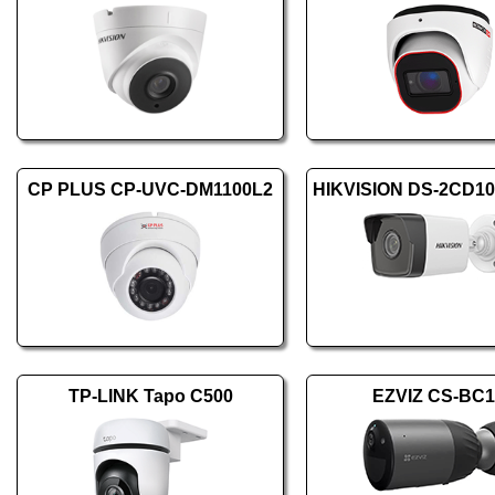
CP PLUS CP-UVC-DM1100L2
TP-LINK Tapo C500
EZVIZ CS-BC