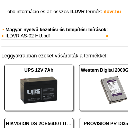
- Több információ és az összes
ILDVR
termék:
ildvr.hu
Magyar nyelvű kezelési és telepítési leírások:
ILDVR AS-02 HU.pdf
Leggyakrabban ezeket vásárolták a termékkel:
UPS 12V 7Ah
HIKVISION DS-2CE56D0T-IT3F (2.8mm)
PROVISION PR-DI3