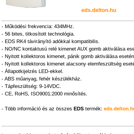
eds.delton.hu
- Működési frekvencia: 434MHz.
- 56 bites, titkosított technológia.
- EDS RK4 távirányító adókkal kompatibilis.
- NO/NC kontaktusú relé kimenet AUX gomb aktiválása ese
- Nyitott kollektoros kimenet, pánik gomb aktiválása esetén
- Nyitott kollektoros kimenet alacsony elemfeszültség eset
- Állapotkijelzés LED-ekkel.
- ABS műanyag, fehér készülékház.
- Tápfeszültség: 9-14VDC.
- CE, RoHS, ISO9001:2000 minősítés.
- Több információ és az összes
EDS
termék:
eds.delton.h