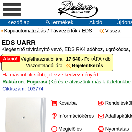
Kezdőlap
Termékek
Akció
Újdon
Kapuautomatizálás
/
Távvezérlők
/
EDS
Vissza
EDS UARR
Kiegészítő távirányító vevő, EDS RK4 adóhoz, ugrókódos
Akció!
Akció! Végfelhasználói ára:
17 640.- Ft
+ÁFA / db
Viszonteladói ára:
Bejelentkezés
Ha máshol olcsóbb, jelezze kedvezményért!
Raktáron: Fogarasi
(Kérésre átviszünk másik üzletünkbe 
Cikkszám: 103774
Kosárba
Rendeléskü
Információkérés
Adatlapküld
Megjelölés
Nyomtatás