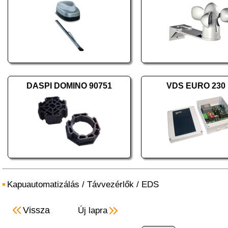
DASPI DOMINO 90751
VDS EURO 230
Kapuautomatizálás
/
Távvezérlők
/
EDS
Vissza
Új lapra