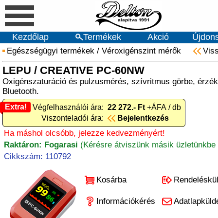
Kezdőlap
Termékek
Akció
Újdon
Egészségügyi termékek
/
Véroxigénszint mérők
Vis
LEPU / CREATIVE PC-60NW
Oxigénszaturáció és pulzusmérés, szívritmus görbe, érzé
Bluetooth.
Extra!
Extra! Végfelhasználói ára:
22 272.- Ft
+ÁFA / db
Viszonteladói ára:
Bejelentkezés
Ha máshol olcsóbb, jelezze kedvezményért!
Raktáron: Fogarasi
(Kérésre átviszünk másik üzletünkbe 
Cikkszám: 110792
Kosárba
Rendeléskü
Információkérés
Adatlapküld