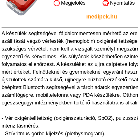
Megjelölés
Nyomtatás
medipek.hu
A készülék segítségével fájdalommentesen mérhető az ere
szállítását végző vérfesték (hemoglobin) oxigéntelítettsé
szükséges vérvétel, nem kell a vizsgált személyt megszúr
egyszerű és kényelmes. Kis súlyának köszönhetően szinte 
folyamatos ellenőrzést. A készüléket az ujjra csíptetve foly
mért értéket. Felnőtteknél és gyermekeknél egyaránt has
újszülöttek számára külső, ujjbegyre húzható érzékelő csat
beépített Bluetooth segítségével a tárolt adatok egyszerűen
számítógépre, mobiltelefonra vagy PDA készülékre. Otthon
egészségügyi intézményekben történő használatra is alkal
- Vér oxigéntelítettség (oxigénszaturáció, SpO2), pulzuss
intenzitásmérés.
- Szívritmus görbe kijelzés (plethysmogram).