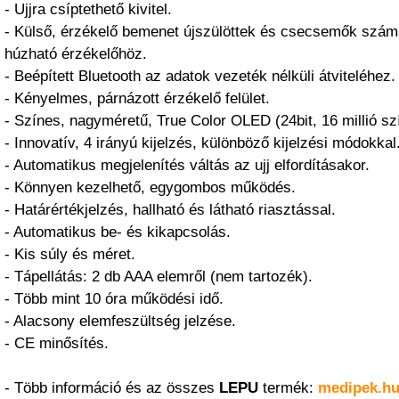
- Ujjra csíptethető kivitel.
- Külső, érzékelő bemenet újszülöttek és csecsemők számá
húzható érzékelőhöz.
- Beépített Bluetooth az adatok vezeték nélküli átviteléhez.
- Kényelmes, párnázott érzékelő felület.
- Színes, nagyméretű, True Color OLED (24bit, 16 millió szí
- Innovatív, 4 irányú kijelzés, különböző kijelzési módokkal
- Automatikus megjelenítés váltás az ujj elfordításakor.
- Könnyen kezelhető, egygombos működés.
- Határértékjelzés, hallható és látható riasztással.
- Automatikus be- és kikapcsolás.
- Kis súly és méret.
- Tápellátás: 2 db AAA elemről (nem tartozék).
- Több mint 10 óra működési idő.
- Alacsony elemfeszültség jelzése.
- CE minősítés.
- Több információ és az összes
LEPU
termék:
medipek.h