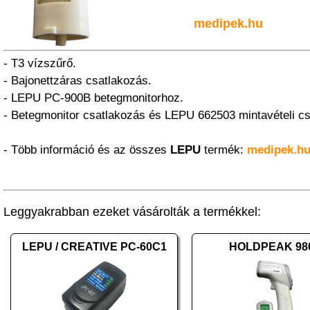
medipek.hu
- T3 vízszűrő.
- Bajonettzáras csatlakozás.
- LEPU PC-900B betegmonitorhoz.
- Betegmonitor csatlakozás és LEPU 662503 mintavételi c
- Több információ és az összes
LEPU
termék:
medipek.h
Leggyakrabban ezeket vásárolták a termékkel:
LEPU / CREATIVE PC-60C1
HOLDPEAK 98