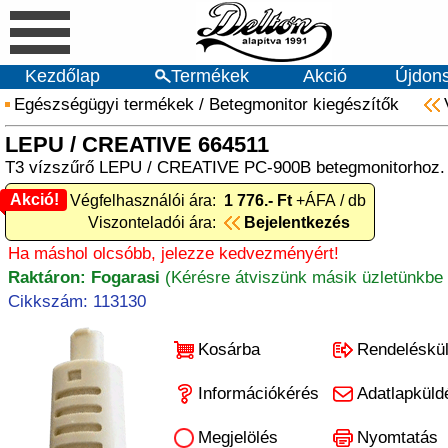
Kezdőlap
Termékek
Akció
Újdon
Egészségügyi termékek
/
Betegmonitor kiegészítők
LEPU / CREATIVE 664511
T3 vízszűrő LEPU / CREATIVE PC-900B betegmonitorhoz.
Akció!
Akció! Végfelhasználói ára:
1 776.- Ft
+ÁFA / db
Viszonteladói ára:
Bejelentkezés
Ha máshol olcsóbb, jelezze kedvezményért!
Raktáron: Fogarasi
(Kérésre átviszünk másik üzletünkbe 
Cikkszám: 113130
Kosárba
Rendeléskü
Információkérés
Adatlapküld
Megjelölés
Nyomtatás