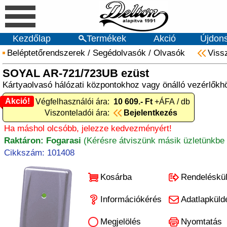
Kezdőlap
Termékek
Akció
Újdon
Beléptetőrendszerek
/
Segédolvasók
/
Olvasók
Viss
SOYAL AR-721/723UB ezüst
Kártyaolvasó hálózati központokhoz vagy önálló vezérlők
Akció!
Akció! Végfelhasználói ára:
10 609.- Ft
+ÁFA / db
Viszonteladói ára:
Bejelentkezés
Ha máshol olcsóbb, jelezze kedvezményért!
Raktáron: Fogarasi
(Kérésre átviszünk másik üzletünkbe 
Cikkszám: 101408
Kosárba
Rendeléskü
Információkérés
Adatlapküld
Megjelölés
Nyomtatás