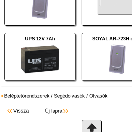
UPS 12V 7Ah
SOYAL AR-723H e
Beléptetőrendszerek
/
Segédolvasók
/
Olvasók
Vissza
Új lapra