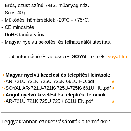
- Erős, ezüst színű, ABS, műanyag ház.
- Súly: 40g.
- Működési hőmérséklet: -20°C - +75°C.
- CE minősítés.
- RoHS tanúsítvány.
- Magyar nyelvű bekötési és felhasználói utasítás.
- Több információ és az összes
SOYAL
termék:
soyal.hu
Magyar nyelvű kezelési és telepítési leírások:
AR-721U-721K-725U-725K-661U HU.pdf
SOYAL AR-721U-721K-725U-725K-661U HU.pdf
Angol nyelvű kezelési és telepítési leírások:
AR-721U 721K 725U 725K 661U EN.pdf
Leggyakrabban ezeket vásárolták a termékkel: