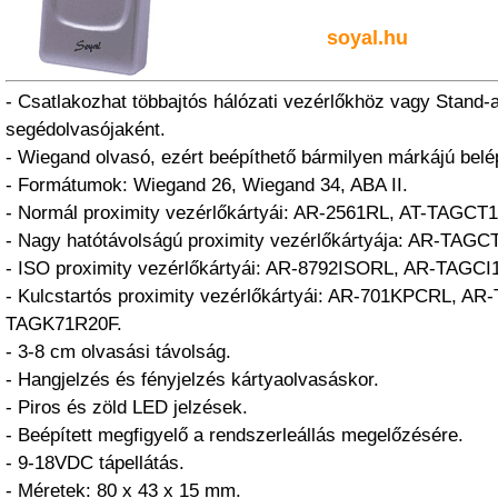
soyal.hu
- Csatlakozhat többajtós hálózati vezérlőkhöz vagy Stand-
segédolvasójaként.
- Wiegand olvasó, ezért beépíthető bármilyen márkájú belé
- Formátumok: Wiegand 26, Wiegand 34, ABA II.
- Normál proximity vezérlőkártyái: AR-2561RL, AT-TAGCT
- Nagy hatótávolságú proximity vezérlőkártyája: AR-TAGC
- ISO proximity vezérlőkártyái: AR-8792ISORL, AR-TAGCI
- Kulcstartós proximity vezérlőkártyái: AR-701KPCRL, A
TAGK71R20F.
- 3-8 cm olvasási távolság.
- Hangjelzés és fényjelzés kártyaolvasáskor.
- Piros és zöld LED jelzések.
- Beépített megfigyelő a rendszerleállás megelőzésére.
- 9-18VDC tápellátás.
- Méretek: 80 x 43 x 15 mm.