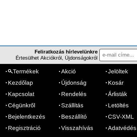
Feliratkozás hírlevelünkre
Értesülhet Akciókról, Újdonságokról
Termékek
Akció
Jelöltek
Kezdőlap
Újdonság
Kosár
Kapcsolat
Rendelés
Árlisták
Cégünkről
Szállítás
Letöltés
Bejelentkezés
Beszállító
CSV-XML
Regisztráció
Visszahívás
Adatvédés