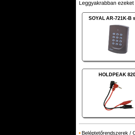
Leggyakrabban ezeket v
SOYAL AR-721K-B s
HOLDPEAK 82
Beléptetőrendszerek
/