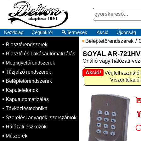
Kezdőlap
Cégünkről
Termékek
Akció
Újdonság
Beléptetőrendszerek
/
Riasztórendszerek
SOYAL AR-721HV3
Riasztó és Lakásautomatizálás
Önálló vagy hálózati vezé
Megfigyelőrendszerek
Tűzjelző rendszerek
Akció!
Akció! Végfelhasználói
Viszonteladói
Beléptetőrendszerek
Kaputelefonok
Kapuautomatizálás
Távközléstechnika
Szerelési anyagok, szerszámok
Hálózati eszközök
Műszerek