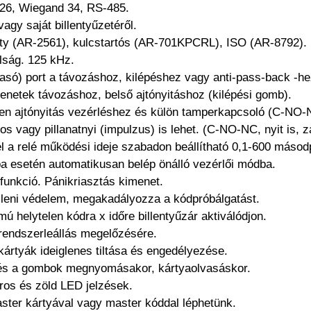
26, Wiegand 34, RS-485.
agy saját billentyűzetéről.
mity (AR-2561), kulcstartós (AR-701KPCRL), ISO (AR-8792).
lság. 125 kHz.
asó) port a távozáshoz, kilépéshez vagy anti-pass-back -he
etek távozáshoz, belső ajtónyitáshoz (kilépési gomb).
tlen ajtónyitás vezérléshez és külön tamperkapcsoló (C-NO-
os vagy pillanatnyi (impulzus) is lehet. (C-NO-NC, nyit is, zá
 a relé működési ideje szabadon beállítható 0,1-600 másod
ba esetén automatikusan belép önálló vezérlői módba.
funkció. Pánikriasztás kimenet.
 elleni védelem, megakadályozza a kódpróbálgatást.
mú helytelen kódra x időre billentyűzár aktiválódjon.
 rendszerleállás megelőzésére.
kártyák ideiglenes tiltása és engedélyezése.
zés a gombok megnyomásakor, kártyaolvasáskor.
ros és zöld LED jelzések.
ter kártyával vagy master kóddal léphetünk.