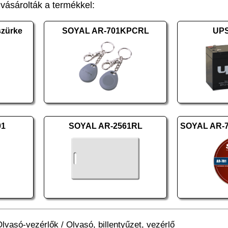
ásárolták a termékkel:
zürke
SOYAL AR-701KPCRL
UPS
01
SOYAL AR-2561RL
Olvasó-vezérlők
/
Olvasó, billentyűzet, vezérlő