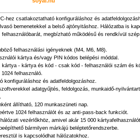
soyal.hu
-hez csatlakoztatható konfiguráláshoz és adatfeldolgozásho
lvasó bemenetekkel a belső ajtónyitáshoz. Hálózatba is k
felhasználóbarát, megbízható működésű és rendkívül szép 
nböző felhasználási igényeknek (M4, M6, M8).
asználói kártya és/vagy PIN kódos belépési móddal.
 kártya - kártya és kód - csak kód - felhasználói szám és k
, 1024 felhasználó.
ó konfiguráláshoz és adatfeldolgozáshoz.
szoftverekkel adatgyűjtés, feldolgozás, munkaidő-nyilvántart
.
nként állítható, 120 munkaszüneti nap.
eértve 1024 felhasználót és az anti-pass-back funkciót.
 hálózati vezérlőkhöz, amivel akár 15 000 kártyafelhasználót 
 beépíthető bármilyen márkájú beléptetőrendszerbe.
resztül is kapcsolódhat hálózatokhoz.