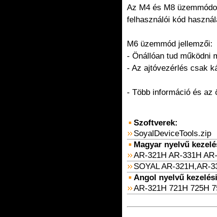
Az M4 és M8 üzemmódok 
felhasználói kód haszná
M6 üzemmód jellemzői:
- Önállóan tud működni 
- Az ajtóvezérlés csak k
- Több információ és az
Szoftverek:
SoyalDeviceTools.zip
Magyar nyelvű kezelési
AR-321H AR-331H AR-
SOYAL AR-321H,AR-3
Angol nyelvű kezelési 
AR-321H 721H 725H 7