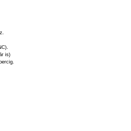
z.
NC).
r is)
percig.