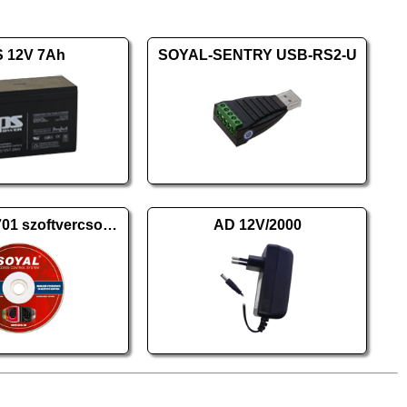
 12V 7Ah
SOYAL-SENTRY USB-RS2-U
SOYAL AR-701 szoftvercsomag 10.2
AD 12V/2000