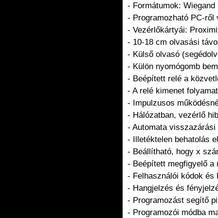
- Formátumok: Wiegand 
- Programozható PC-ről v
- Vezérlőkártyái: Proxi
- 10-18 cm olvasási távo
- Külső olvasó (segédolv
- Külön nyomógomb bemen
- Beépített relé a közve
- A relé kimenet folyamat
- Impulzusos működésnél
- Hálózatban, vezérlő hi
- Automata visszazárási 
- Illetéktelen behatolás
- Beállítható, hogy x szá
- Beépített megfigyelő a
- Felhasználói kódok és 
- Hangjelzés és fényjel
- Programozást segítő pi
- Programozói módba mas