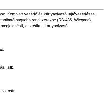
z. Komplett vezérlő és kártyaolvasó, ajtóvezérléssel,
apcsolható nagyobb rendszerekbe (RS-485, Wiegand).
megjelenésű, esztétikus kártyaolvasó.
ód.
ás...stb.
biztosít.