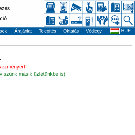
kezés
ció
HUF
sek
Árajánlat
Telepítés
Oktatás
Védjegy
.
dvezményért!
tviszünk másik üzletünkbe is)