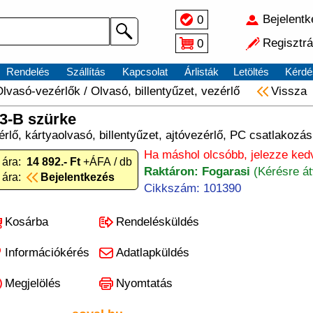
Bejelent
0
Regisztrá
0
Rendelés
Szállítás
Kapcsolat
Árlisták
Letöltés
Kérdé
Olvasó-vezérlők
/
Olvasó, billentyűzet, vezérlő
Vissza
-B szürke
rlő, kártyaolvasó, billentyűzet, ajtóvezérlő, PC csatlakozás
Ha máshol olcsóbb, jelezze ke
 ára:
14 892.- Ft
+ÁFA / db
Raktáron: Fogarasi
(Kérésre á
 ára:
Bejelentkezés
Cikkszám: 101390
Kosárba
Rendelésküldés
Információkérés
Adatlapküldés
Megjelölés
Nyomtatás