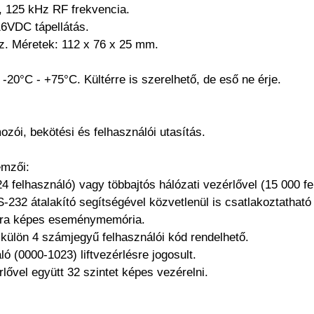
, 125 kHz RF frekvencia.
6VDC tápellátás.
. Méretek: 112 x 76 x 25 mm.
-20°C - +75°C. Kültérre is szerelhető, de eső ne érje.
zói, bekötési és felhasználói utasítás.
mzői:
4 felhasználó) vagy többajtós hálózati vezérlővel (15 000 fe
232 átalakító segítségével közvetlenül is csatlakoztatható
ára képes eseménymemória.
külön 4 számjegyű felhasználói kód rendelhető.
ó (0000-1023) liftvezérlésre jogosult.
lővel együtt 32 szintet képes vezérelni.