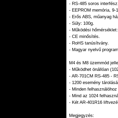
- RS-485 soros interfész
- EEPROM memória, 9-1
- Erős ABS, műanyag ház
- Súly: 100g.
- Működési hőmérséklet: 
- CE minősítés.
- RoHS tanúsítvány.
- Magyar nyelvű programo
M4 és M8 üzemmód jelle
- Működhet önállóan (102
- AR-701CM RS-485 - RS-
- 1200 esemény tárolás
- Minden felhasználóhoz 
- Mind az 1024 felhasznál
- Két AR-401R16 liftvezér
Megjegyzés: