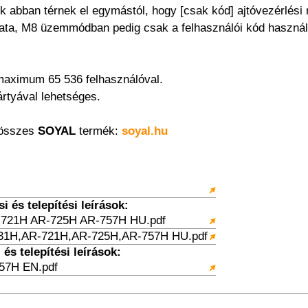
abban térnek el egymástól, hogy [csak kód] ajtóvezérlés
lata, M8 üzemmódban pedig csak a felhasználói kód használ
maximum 65 536 felhasználóval.
ártyával lehetséges.
 összes
SOYAL
termék:
soyal.hu
 és telepítési leírások:
721H AR-725H AR-757H HU.pdf
31H,AR-721H,AR-725H,AR-757H HU.pdf
és telepítési leírások:
57H EN.pdf