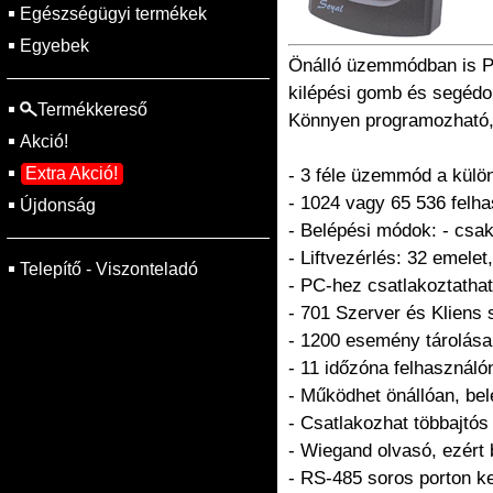
Egészségügyi termékek
Egyebek
Önálló üzemmódban is PC
kilépési gomb és segédo
Termékkereső
Könnyen programozható, 
Akció!
Extra Akció!
- 3 féle üzemmód a külö
- 1024 vagy 65 536 felh
Újdonság
- Belépési módok: - csak
- Liftvezérlés: 32 emelet
Telepítő - Viszonteladó
- PC-hez csatlakoztathat
- 701 Szerver és Kliens 
- 1200 esemény tárolása
- 11 időzóna felhasználó
- Működhet önállóan, bel
- Csatlakozhat többajtós
- Wiegand olvasó, ezért
- RS-485 soros porton ke