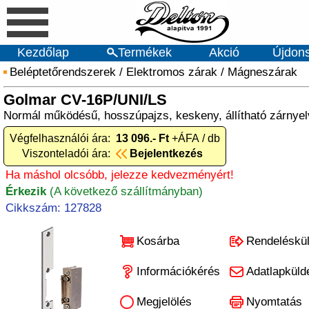
Kezdőlap
Termékek
Akció
Újdon
Beléptetőrendszerek
/
Elektromos zárak
/
Mágneszárak
Golmar CV-16P/UNI/LS
Normál működésű, hosszúpajzs, keskeny, állítható zárnye
Végfelhasználói ára:
13 096.- Ft
+ÁFA / db
Viszonteladói ára:
Bejelentkezés
Ha máshol olcsóbb, jelezze kedvezményért!
Érkezik
(A következő szállítmányban)
Cikkszám: 127828
Kosárba
Rendeléskü
Információkérés
Adatlapküld
Megjelölés
Nyomtatás