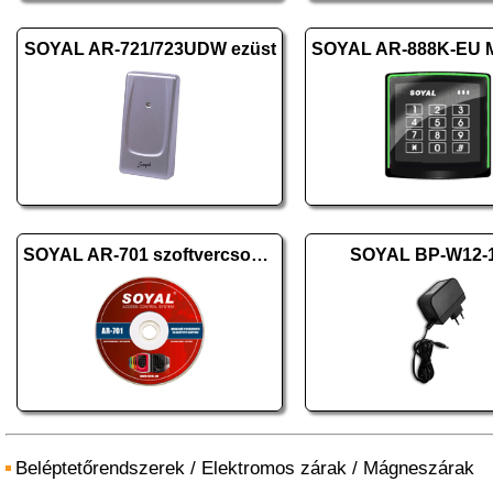
SOYAL AR-721/723UDW ezüst
SOYAL AR-701 szoftvercsomag 10.2
SOYAL BP-W12-
Beléptetőrendszerek
/
Elektromos zárak
/
Mágneszárak