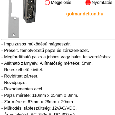
Megjelölés
Nyomtatás
golmar.delton.hu
- Impulzusos működésű mágneszár.
- Préselt, fémötvözetű pajzs és zárszerkezet.
- Megfordítható pajzs a jobbos vagy balos felszereléshez.
- Állítható zárnyelv. Állíthatóság mértéke: 5mm.
- Reteszelhető kivitel.
- Rövidített zártest.
- Rövidpajzs.
- Rozsdamentes acél.
- Pajzs mérete: 110mm x 25mm x 3mm.
- Zár mérete: 67mm x 28mm x 20mm.
- Működési tápfeszültség: 12VAC/VDC.
- Áramfelvétel: AC-750mA, DC-300mA.