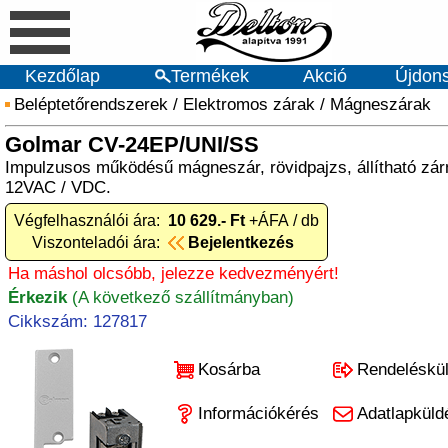
Kezdőlap
Termékek
Akció
Újdon
Beléptetőrendszerek
/
Elektromos zárak
/
Mágneszárak
Golmar CV-24EP/UNI/SS
Impulzusos működésű mágneszár, rövidpajzs, állítható zárn
12VAC / VDC.
Végfelhasználói ára:
10 629.- Ft
+ÁFA / db
Viszonteladói ára:
Bejelentkezés
Ha máshol olcsóbb, jelezze kedvezményért!
Érkezik
(A következő szállítmányban)
Cikkszám: 127817
Kosárba
Rendeléskü
Információkérés
Adatlapküld