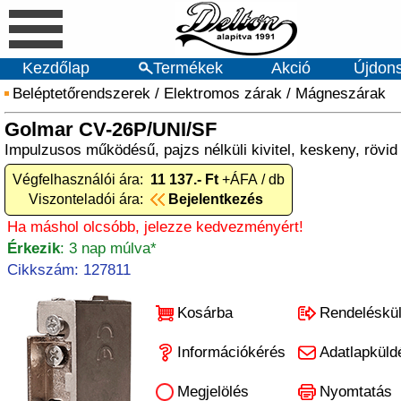
Kezdőlap
Termékek
Akció
Újdon
Beléptetőrendszerek
/
Elektromos zárak
/
Mágneszárak
Golmar CV-26P/UNI/SF
Impulzusos működésű, pajzs nélküli kivitel, keskeny, rövi
Végfelhasználói ára:
11 137.- Ft
+ÁFA / db
Viszonteladói ára:
Bejelentkezés
Ha máshol olcsóbb, jelezze kedvezményért!
Érkezik
: 3 nap múlva*
Cikkszám: 127811
Kosárba
Rendeléskü
Információkérés
Adatlapküld
Megjelölés
Nyomtatás