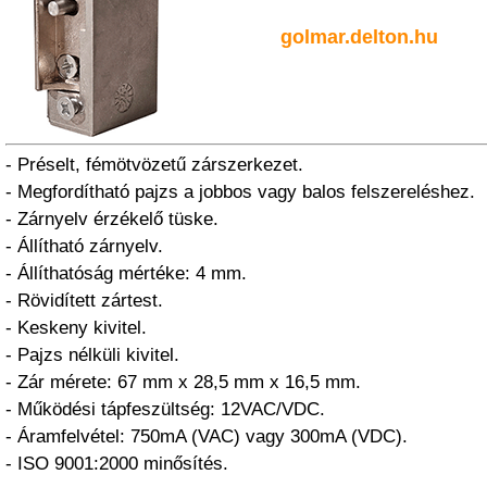
golmar.delton.hu
- Préselt, fémötvözetű zárszerkezet.
- Megfordítható pajzs a jobbos vagy balos felszereléshez.
- Zárnyelv érzékelő tüske.
- Állítható zárnyelv.
- Állíthatóság mértéke: 4 mm.
- Rövidített zártest.
- Keskeny kivitel.
- Pajzs nélküli kivitel.
- Zár mérete: 67 mm x 28,5 mm x 16,5 mm.
- Működési tápfeszültség: 12VAC/VDC.
- Áramfelvétel: 750mA (VAC) vagy 300mA (VDC).
- ISO 9001:2000 minősítés.