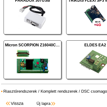
PARADOX 307USB
TRIKDIS FLEXi SP3 W
Micron SCORPION Z16040C panel
ELDES EA2
Riasztórendszerek
/
Komplett rendszerek
/
DSC csomago
Vissza
Új lapra