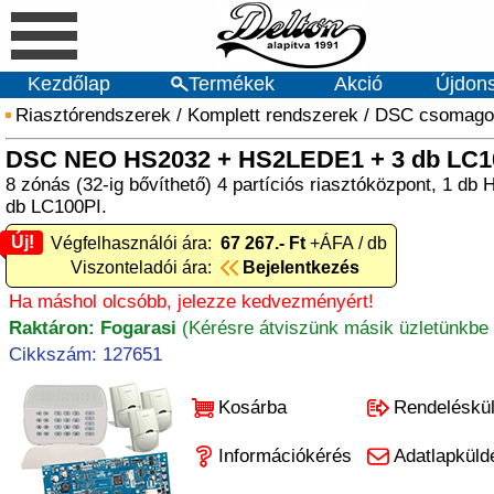
Kezdőlap
Termékek
Akció
Újdon
Riasztórendszerek
/
Komplett rendszerek
/
DSC csomago
DSC NEO HS2032 + HS2LEDE1 + 3 db LC1
8 zónás (32-ig bővíthető) 4 partíciós riasztóközpont, 1 d
db LC100PI.
Új!
Új! Végfelhasználói ára:
67 267.- Ft
+ÁFA / db
Viszonteladói ára:
Bejelentkezés
Ha máshol olcsóbb, jelezze kedvezményért!
Raktáron: Fogarasi
(Kérésre átviszünk másik üzletünkbe 
Cikkszám: 127651
Kosárba
Rendeléskü
Információkérés
Adatlapküld