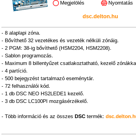
Megjelölés
Nyomtatás
dsc.delton.hu
- 8 alaplapi zóna.
- Bővíthető 32 vezetékes és vezeték nélküli zónáig.
- 2 PGM: 38-ig bővíthető (HSM2204, HSM2208).
- Sablon programozás.
- Maximum 8 billentyűzet csatlakoztatható, kezelő zónákka
- 4 partíció.
- 500 bejegyzést tartalmazó eseménytár.
- 72 felhasználói kód.
- 1 db DSC NEO HS2LEDE1 kezelő.
- 3 db DSC LC100PI mozgásérzékelő.
- Több információ és az összes
DSC
termék:
dsc.delton.h