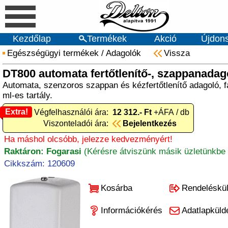
Kezdőlap
Termékek
Akció
Újdon
Egészségügyi termékek
/
Adagolók
Vissza
DT800 automata fertőtlenítő-, szappanadag
Automata, szenzoros szappan és kézfertőtlenítő adagoló, fa
ml-es tartály.
Extra!
Extra! Végfelhasználói ára:
12 312.- Ft
+ÁFA / db
Viszonteladói ára:
Bejelentkezés
Ha máshol olcsóbb, jelezze kedvezményért!
Raktáron: Fogarasi
(Kérésre átviszünk másik üzletünkbe 
Cikkszám: 120609
Kosárba
Rendeléskü
Információkérés
Adatlapküld