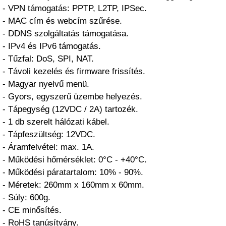
- VPN támogatás: PPTP, L2TP, IPSec.
- MAC cím és webcím szűrése.
- DDNS szolgáltatás támogatása.
- IPv4 és IPv6 támogatás.
- Tűzfal: DoS, SPI, NAT.
- Távoli kezelés és firmware frissítés.
- Magyar nyelvű menü.
- Gyors, egyszerű üzembe helyezés.
- Tápegység (12VDC / 2A) tartozék.
- 1 db szerelt hálózati kábel.
- Tápfeszültség: 12VDC.
- Áramfelvétel: max. 1A.
- Működési hőmérséklet: 0°C - +40°C.
- Működési páratartalom: 10% - 90%.
- Méretek: 260mm x 160mm x 60mm.
- Súly: 600g.
- CE minősítés.
- RoHS tanúsítvány.