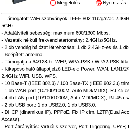
Megjelölés
Nyomtatás
- Támogatott WiFi szabványok: IEEE 802.11b/g/n/ac 2.4GH
5GHz.
- Adatátviteli sebesség: maximum 600/1300 Mbps.
- Vezeték nélküli frekvenciatartomány: 2.4GHz/5GHz.
- 2 db vendég hálózat létrehozása: 1 db 2.4GHz-es és 1 d
- Beépített antenna.
- Támogatja a 64/128-bit WEP, WPA-PSK / WPA2-PSK titko
- Kikapcsolható állapotjelző LED-ek: Power, WAN, LAN1/2/
2.4GHz WiFi, USB, WPS.
- 10 Base-T (IEEE 802.3) / 100 Base-TX (IEEE 802.3u) tá
- 1 db WAN port (10/100/1000M, Auto MDI/MDIX), RJ-45 cs
- 4 db LAN port (10/100/1000M, Auto MDI/MDIX), RJ-45 cs
- 2 db USB port: 1 db USB2.0, 1 db USB3.0.
- DHCP (dinamikus IP), PPPoE, Fix IP cím, L2TP(Dual Ac
Access).
- Port átirányítás: Virtuális szerver, Port Triggering, UPnP