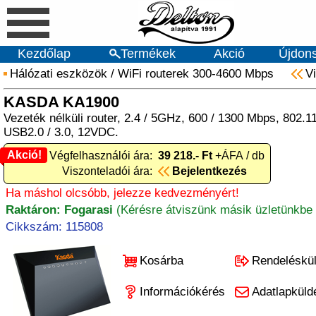
Kezdőlap
Termékek
Akció
Újdon
Hálózati eszközök
/
WiFi routerek 300-4600 Mbps
V
KASDA KA1900
Vezeték nélküli router, 2.4 / 5GHz, 600 / 1300 Mbps, 802.11b 
USB2.0 / 3.0, 12VDC.
Akció!
Akció! Végfelhasználói ára:
39 218.- Ft
+ÁFA / db
Viszonteladói ára:
Bejelentkezés
Ha máshol olcsóbb, jelezze kedvezményért!
Raktáron: Fogarasi
(Kérésre átviszünk másik üzletünkbe 
Cikkszám: 115808
Kosárba
Rendeléskü
Információkérés
Adatlapküld