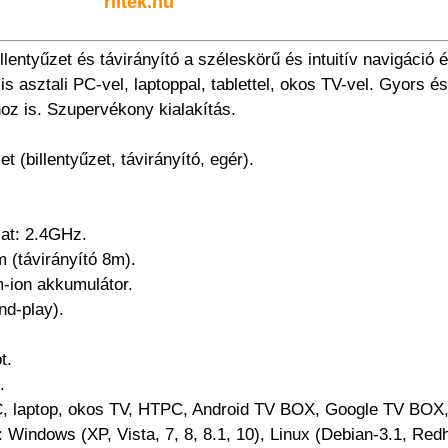
riitek.hu
ntyűzet és távirányító a széleskörű és intuitív navigáció 
s asztali PC-vel, laptoppal, tablettel, okos TV-vel. Gyors és
oz is. Szupervékony kialakítás.
 (billentyűzet, távirányító, egér).
lat: 2.4GHz.
 (távirányító 8m).
m-ion akkumulátor.
nd-play).
t.
.
 PC, laptop, okos TV, HTPC, Android TV BOX, Google TV BOX
 Windows (XP, Vista, 7, 8, 8.1, 10), Linux (Debian-3.1, Re