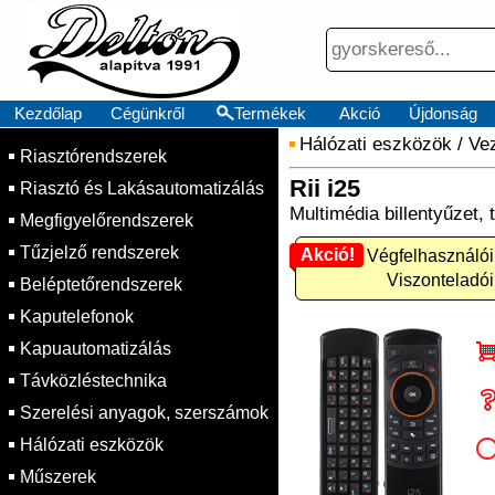
Kezdőlap
Cégünkről
Termékek
Akció
Újdonság
Hálózati eszközök
/
Vez
Riasztórendszerek
Rii i25
Riasztó és Lakásautomatizálás
Multimédia billentyűzet,
Megfigyelőrendszerek
Tűzjelző rendszerek
Akció!
Akció! Végfelhasználói
Viszonteladói
Beléptetőrendszerek
Kaputelefonok
Kapuautomatizálás
Távközléstechnika
Szerelési anyagok, szerszámok
Hálózati eszközök
Műszerek