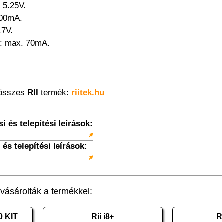
- 5.25V.
300mA.
.7V.
: max. 70mA.
 összes
RII
termék:
riitek.hu
 és telepítési leírások:
és telepítési leírások:
ásárolták a termékkel:
0 KIT
Rii i8+
R