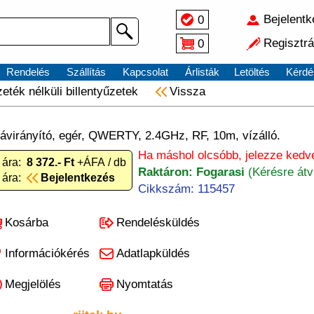
Bejelent
0
Regisztrá
0
Rendelés
Szállítás
Kapcsolat
Árlisták
Letöltés
Kérdé
eték nélküli billentyűzetek
Vissza
 távirányító, egér, QWERTY, 2.4GHz, RF, 10m, vízálló.
Ha máshol olcsóbb, jelezze kedv
 ára:
8 372.- Ft
+ÁFA / db
Raktáron: Fogarasi
(Kérésre átv
 ára:
Bejelentkezés
Cikkszám: 115457
Kosárba
Rendelésküldés
Információkérés
Adatlapküldés
Megjelölés
Nyomtatás