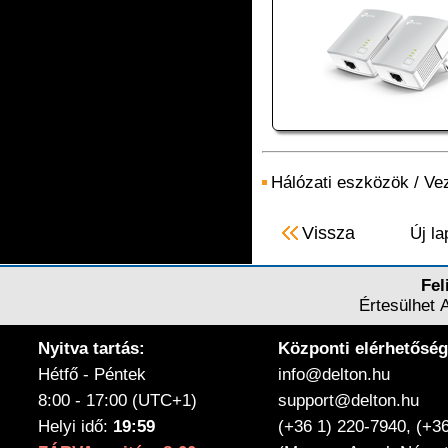
Hálózati eszközök
/
Vez
Vissza
Új la
Fel
Értesülhet 
Nyitva tartás:
Központi elérhetőség
Hétfő - Péntek
info@delton.hu
8:00 - 17:00 (UTC+1)
support@delton.hu
Helyi idő:
19:59
(+36 1) 220-7940, (+3