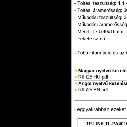
- Töltési feszültség: 4.4 
- Töltési áramerősség: 
- Működési feszültség: 3
- Működési áramerősség
- Méret: 170x49x16mm.
- Fekete színű.
- Több információ és az
Magyar nyelvű kezelési
RII i25 HU.pdf
Angol nyelvű kezelési 
RII i25 EN.pdf
Leggyakrabban ezeket v
TP-LINK TL-PA401