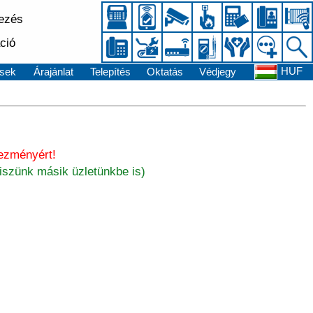
kezés
ció
HUF
sek
Árajánlat
Telepítés
Oktatás
Védjegy
ezményért!
iszünk másik üzletünkbe is)