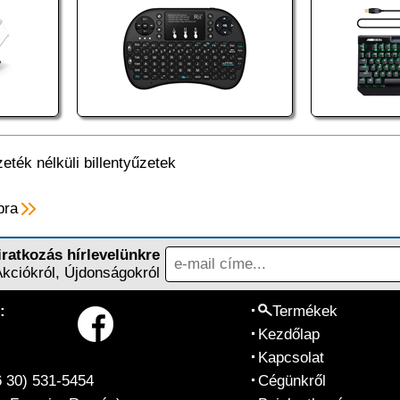
eték nélküli billentyűzetek
pra
iratkozás hírlevelünkre
Akciókról, Újdonságokról
:
Termékek
Kezdőlap
Kapcsolat
6 30) 531-5454
Cégünkről