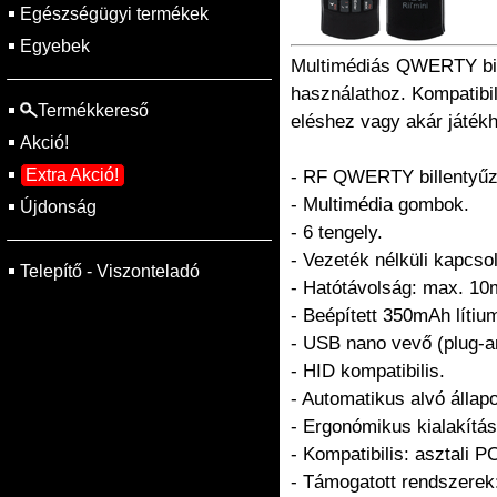
Egészségügyi termékek
Egyebek
Multimédiás QWERTY bille
használathoz. Kompatibili
Termékkereső
eléshez vagy akár játékh
Akció!
Extra Akció!
- RF QWERTY billentyűzet
- Multimédia gombok.
Újdonság
- 6 tengely.
- Vezeték nélküli kapcso
Telepítő - Viszonteladó
- Hatótávolság: max. 10m
- Beépített 350mAh lítiu
- USB nano vevő (plug-a
- HID kompatibilis.
- Automatikus alvó állapo
- Ergonómikus kialakítás
- Kompatibilis: asztali
- Támogatott rendszerek: