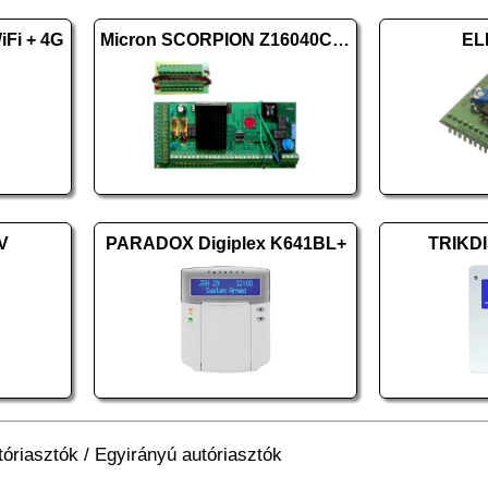
Fi + 4G
Micron SCORPION Z16040C panel
EL
V
PARADOX Digiplex K641BL+
TRIKDI
tóriasztók
/
Egyirányú autóriasztók