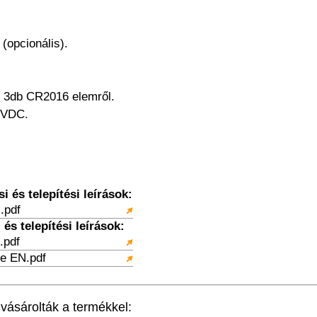
 (opcionális).
a: 3db CR2016 elemről.
3VDC.
 és telepítési leírások:
.pdf
és telepítési leírások:
.pdf
e EN.pdf
ásárolták a termékkel: