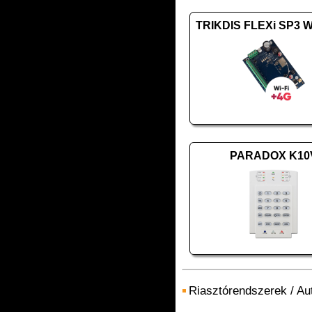
TRIKDIS FLEXi SP3 Wi
PARADOX K10
Riasztórendszerek
/
Au