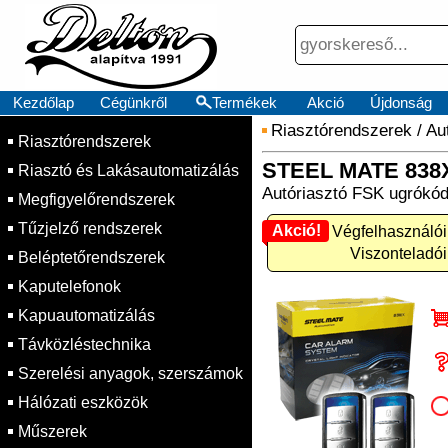
Kezdőlap
Cégünkről
Termékek
Akció
Újdonság
Riasztórendszerek
/
Au
Riasztórendszerek
STEEL MATE 838
Riasztó és Lakásautomatizálás
Autóriasztó FSK ugrókód
Megfigyelőrendszerek
Tűzjelző rendszerek
Akció!
Akció! Végfelhasználói
Viszonteladói
Beléptetőrendszerek
Kaputelefonok
Kapuautomatizálás
Távközléstechnika
Szerelési anyagok, szerszámok
Hálózati eszközök
Műszerek