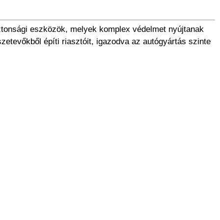
iztonsági eszközök, melyek komplex védelmet nyújtanak
etevőkből építi riasztóit, igazodva az autógyártás szinte