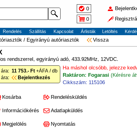
Bejelent
0
Regisztrá
0
Rendelés
Szállítás
Kapcsolat
Árlisták
Letöltés
Kérdé
tóriasztók
/
Egyirányú autóriasztók
Vissza
X
os rendszerrel, egyirányú adó, 433.92MHz, 12VDC.
Ha máshol olcsóbb, jelezze ked
 ára:
11 753.- Ft
+ÁFA / db
Raktáron: Fogarasi
(Kérésre át
 ára:
Bejelentkezés
Cikkszám: 115106
Kosárba
Rendelésküldés
Információkérés
Adatlapküldés
Megjelölés
Nyomtatás