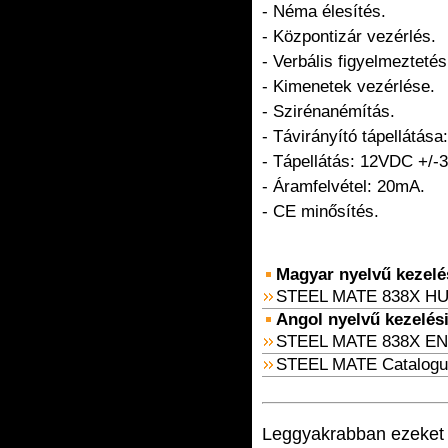
- Néma élesítés.
- Központizár vezérlés.
- Verbális figyelmeztetés
- Kimenetek vezérlése.
- Szirénanémítás.
- Távirányító tápellátás
- Tápellátás: 12VDC +/-
- Áramfelvétel: 20mA.
- CE minősítés.
Magyar nyelvű kezelési
STEEL MATE 838X HU
Angol nyelvű kezelési 
STEEL MATE 838X EN
STEEL MATE Catalogu
Leggyakrabban ezeket v