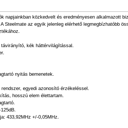
ztók napjainkban közkedvelt és eredményesen alkalmazott b
 Steelmate az egyik jelenleg elérhető legmegbízhatóbb össz
ztékához.
virányító, kék háttérvilágítással.
r.
agtartó nyitás bemenetek.
tés rendszer, egyedi azonosító érzékeléssel.
kítás, hosszú elem élettartam.
gtartó.
5-125dB.
ája: 433,92MHz +/-0,05MHz.