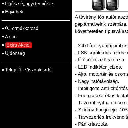
Egészségügyi termékek
Egyebek
A távirányítós autórias
gépjárműveink számára. A
Termékkereső
követhetetlen típusválas
Akció!
Extra Akció!
- 2db fém nyomógombos tá
- FSK ugrókódos rendsze
Újdonság
- Ütésérzékelő szenzor.
- LED indikátor jelzés.
Telepítő - Viszonteladó
- Ajtó, motortér és csom
- Nagy hatótávolság.
- Intelligens anti-eltérí
- Energiatakarékos kiala
- Távolról nyitható csoma
- Sziréna hangereje: 10
- Távvezérlés frekvenci
- Pánikriasztás.