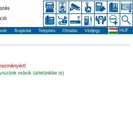
kezés
ció
HUF
sek
Árajánlat
Telepítés
Oktatás
Védjegy
vezményért!
viszünk másik üzletünkbe is)