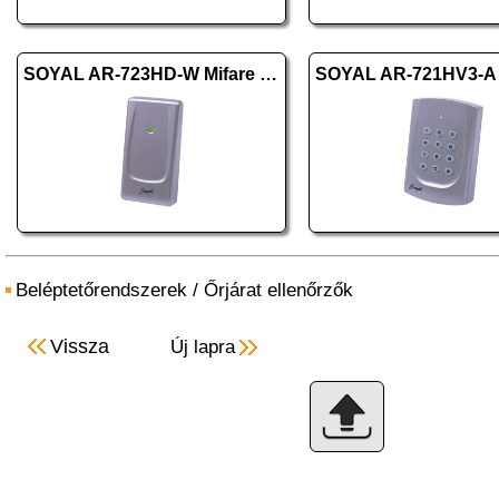
SOYAL AR-723HD-W Mifare ezüst
Beléptetőrendszerek
/
Őrjárat ellenőrzők
Vissza
Új lapra