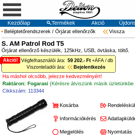
Kezdőlap
Termékek
Akció
Újdon
Beléptetőrendszerek
/
Őrjárat ellenőrzők
Vissza
S. AM Patrol Rod T5
Őrjárat ellenőrző készülék, 125kHz, USB, övtáska, töltő.
Akció!
Akció! Végfelhasználói ára:
59 202.- Ft
+ÁFA / db
Viszonteladói ára:
Bejelentkezés
Ha máshol olcsóbb, jelezze kedvezményért!
Raktáron: Fogarasi
(Kérésre átviszünk másik üzletünkbe 
Cikkszám: 113344
Kosárba
Rendeléskü
Információkérés
Adatlapküld
Megjelölés
Nyomtatás