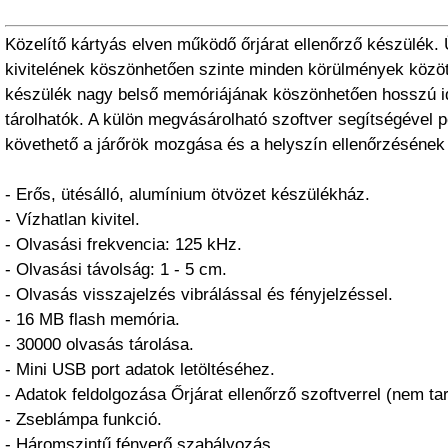
Közelítő kártyás elven működő őrjárat ellenőrző készülék. 
kivitelének köszönhetően szinte minden körülmények közöt
készülék nagy belső memóriájának köszönhetően hosszú i
tárolhatók. A külön megvásárolható szoftver segítségével
követhető a járőrök mozgása és a helyszín ellenőrzésének 
- Erős, ütésálló, alumínium ötvözet készülékház.
- Vízhatlan kivitel.
- Olvasási frekvencia: 125 kHz.
- Olvasási távolság: 1 - 5 cm.
- Olvasás visszajelzés vibrálással és fényjelzéssel.
- 16 MB flash memória.
- 30000 olvasás tárolása.
- Mini USB port adatok letöltéséhez.
- Adatok feldolgozása Őrjárat ellenőrző szoftverrel (nem ta
- Zseblámpa funkció.
- Háromszintű fényerő szabályozás.