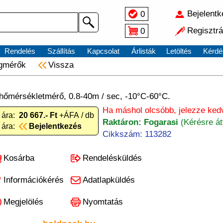
Bejelent
0
Regisztrá
0
Rendelés
Szállítás
Kapcsolat
Árlisták
Letöltés
Kérdé
gmérők
Vissza
s hőmérsékletmérő, 0.8-40m / sec, -10°C-60°C.
Ha máshol olcsóbb, jelezze ke
 ára:
20 667.- Ft
+ÁFA / db
Raktáron: Fogarasi
(Kérésre á
 ára:
Bejelentkezés
Cikkszám: 113282
Kosárba
Rendelésküldés
Információkérés
Adatlapküldés
Megjelölés
Nyomtatás