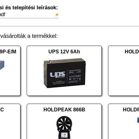
 és telepítési leírások:
df
ásárolták a termékkel:
9P-E/M
UPS 12V 6Ah
HOLD
1C
HOLDPEAK 866B
HOLD