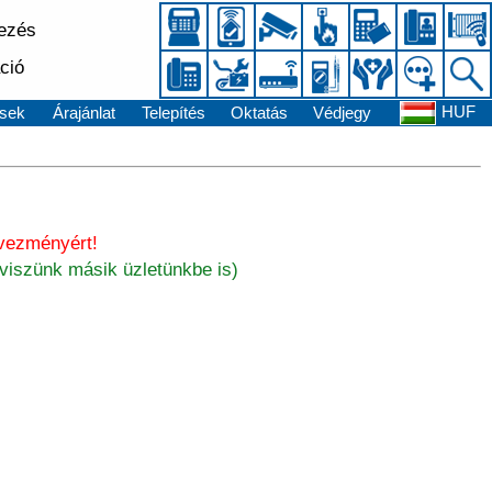
kezés
ció
HUF
sek
Árajánlat
Telepítés
Oktatás
Védjegy
dvezményért!
tviszünk másik üzletünkbe is)