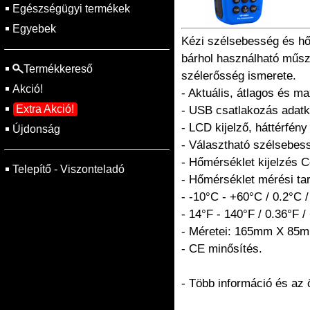
Egészségügyi termékek
Egyebek
Kézi szélsebesség és hő
bárhol használható műsze
Termékkereső
szélerősség ismerete.
Akció!
- Aktuális, átlagos és m
Extra Akció!
- USB csatlakozás adatk
- LCD kijelző, háttérfény 
Újdonság
- Választható szélsebes
- Hőmérséklet kijelzés C
Telepítő - Viszonteladó
- Hőmérséklet mérési tar
- -10°C - +60°C / 0.2°C /
- 14°F - 140°F / 0.36°F / 
- Méretei: 165mm X 85
- CE minősítés.
- Több információ és az