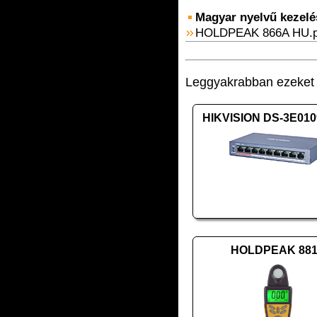
Magyar nyelvű kezelési
HOLDPEAK 866A HU.p
Leggyakrabban ezeket v
HIKVISION DS-3E010
HOLDPEAK 88