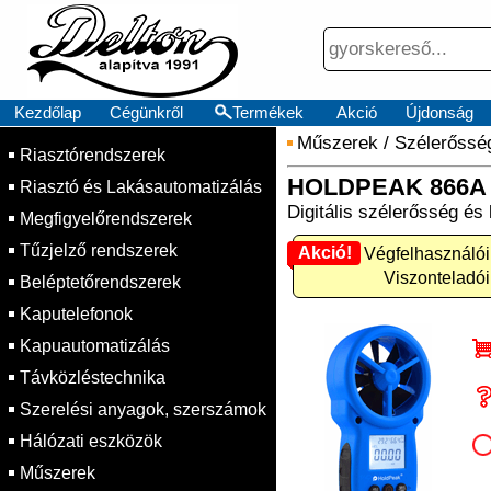
Kezdőlap
Cégünkről
Termékek
Akció
Újdonság
Műszerek
/
Szélerőssé
Riasztórendszerek
HOLDPEAK 866A
Riasztó és Lakásautomatizálás
Digitális szélerősség é
Megfigyelőrendszerek
Tűzjelző rendszerek
Akció!
Akció! Végfelhasználói
Viszonteladói
Beléptetőrendszerek
Kaputelefonok
Kapuautomatizálás
Távközléstechnika
Szerelési anyagok, szerszámok
Hálózati eszközök
Műszerek