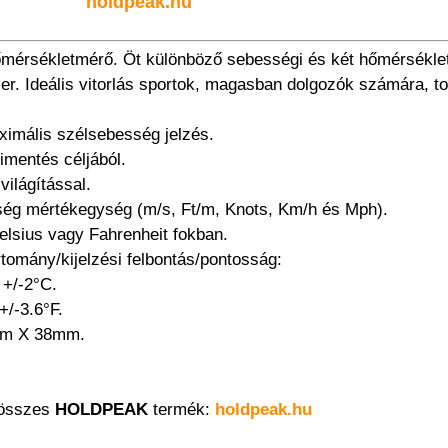
holdpeak.hu
mérsékletmérő. Öt különböző sebességi és két hőmérsékleti 
r. Ideális vitorlás sportok, magasban dolgozók számára, tov
aximális szélsebesség jelzés.
imentés céljából.
világítással.
ség mértékegység (m/s, Ft/m, Knots, Km/h és Mph).
elsius vagy Fahrenheit fokban.
tomány/kijelzési felbontás/pontosság:
 +/-2°C.
+/-3.6°F.
mm X 38mm.
 összes
HOLDPEAK
termék:
holdpeak.hu