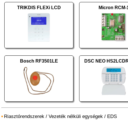
TRIKDIS FLEXi LCD
Micron RCM-
Bosch RF3501LE
DSC NEO HS2LCD
Riasztórendszerek
/
Vezeték nélküli egységek
/
EDS