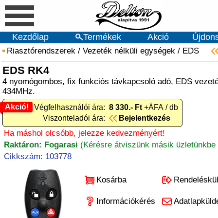
Kezdőlap
Termékek
Akció
Újdon
Riasztórendszerek
/
Vezeték nélküli egységek
/
EDS
EDS RK4
4 nyomógombos, fix funkciós távkapcsoló adó, EDS vezeté
434MHz.
Akció!
Akció! Végfelhasználói ára:
8 330.- Ft
+ÁFA / db
Viszonteladói ára:
Bejelentkezés
Ha máshol olcsóbb, jelezze kedvezményért!
Raktáron: Fogarasi
(Kérésre átviszünk másik üzletünkbe 
Cikkszám: 103778
Kosárba
Rendeléskü
Információkérés
Adatlapküld