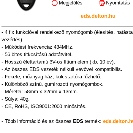
Megjelölés
Nyomtatás
eds.delton.hu
- 4 fix funkcióval rendelkező nyomógomb (élesítés, hatástal
vezérlés).
- Működési frekvencia: 434MHz.
- 56 bites titkosítású adatátvitel.
- Hosszú élettartamú 3V-os lítium elem (kb. 10 év).
- Az összes EDS vezeték nélküli vevővel kompatibilis.
- Fekete, műanyag ház, kulcstartóra fűzhető.
- Különböző színű, gumírozott nyomógombok.
- Méretei: 58mm x 32mm x 13mm.
- Súlya: 40g.
- CE, RoHS, ISO9001:2000 minősítés.
- Több információ és az összes
EDS
termék:
eds.delton.h