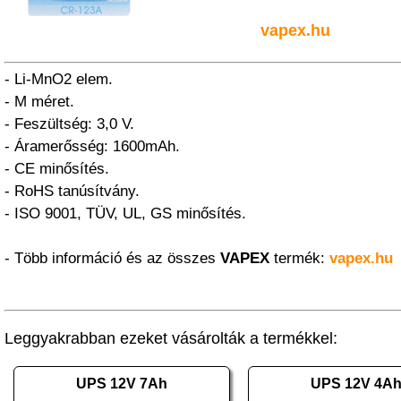
vapex.hu
- Li-MnO2 elem.
- M méret.
- Feszültség: 3,0 V.
- Áramerősség: 1600mAh.
- CE minősítés.
- RoHS tanúsítvány.
- ISO 9001, TÜV, UL, GS minősítés.
- Több információ és az összes
VAPEX
termék:
vapex.hu
Leggyakrabban ezeket vásárolták a termékkel:
UPS 12V 7Ah
UPS 12V 4A