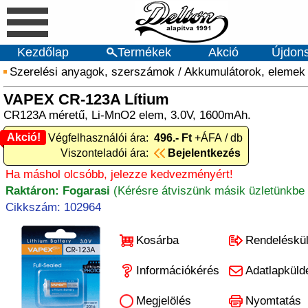
Kezdőlap
Termékek
Akció
Újdon
Szerelési anyagok, szerszámok
/
Akkumulátorok, elemek
VAPEX CR-123A Lítium
CR123A méretű, Li-MnO2 elem, 3.0V, 1600mAh.
Akció!
Akció! Végfelhasználói ára:
496.- Ft
+ÁFA / db
Viszonteladói ára:
Bejelentkezés
Ha máshol olcsóbb, jelezze kedvezményért!
Raktáron: Fogarasi
(Kérésre átviszünk másik üzletünkbe 
Cikkszám: 102964
Kosárba
Rendeléskü
Információkérés
Adatlapküld
Megjelölés
Nyomtatás