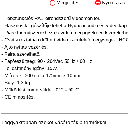
Megjelölés
Nyomtatás
- Többfunkciós PAL jelrendszerű videomonitor.
- Hasznos kiegészítője lehet a Hyundai audio és video kap
- Riasztórendszerekhez és video megfigyelőrendszerekehez 
- Csatlakoztatható kültéri video kaputelefon egységek: H
- Ajtó nyitás vezérlés.
- Falra szerelhető.
- Tápfeszültség: 90 - 264Vac 50Hz / 60 Hz.
- Teljesítmény igény: 15W.
- Méretek: 300mm x 175mm x 10mm.
- Súly: 1,3 kg.
- Működési hőmérséklet: 0°C - 50°C.
- CE minősítés.
Leggyakrabban ezeket vásárolták a termékkel: