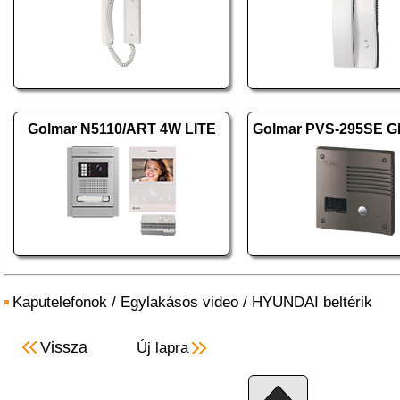
Golmar N5110/ART 4W LITE
Golmar PVS-295SE G
Kaputelefonok
/
Egylakásos video
/
HYUNDAI beltérik
Vissza
Új lapra