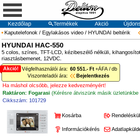
Kezdőlap
Termékek
Akció
Újdon
Kaputelefonok
/
Egylakásos video
/
HYUNDAI beltérik
HYUNDAI HAC-550
5 colos, színes, TFT-LCD, kézibeszélő nélküli, kihangosítot
riasztásbemenet, 12VDC.
Akció!
Akció! Végfelhasználói ára:
60 551.- Ft
+ÁFA / db
Viszonteladói ára:
Bejelentkezés
Ha máshol olcsóbb, jelezze kedvezményért!
Raktáron: Fogarasi
(Kérésre átviszünk másik üzletünkbe 
Cikkszám: 101729
Kosárba
Rendeléskü
Információkérés
Adatlapküld