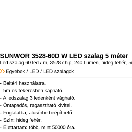
SUNWOR 3528-60D W LED szalag 5 méter
Led szalag 60 led / m, 3528 chip, 240 Lumen, hideg fehér, 5
Egyebek
/
LED
/
LED szalagok
- Beltéri használatra.
- 5m-es tekercsben kapható.
- A ledszalag 3 ledenként vágható.
- Öntapadós, ragasztható kivitel.
- Foglalatba, alusínbe beépíthető.
- Szín: hideg fehér.
- Élettartam: több, mint 50000 óra.