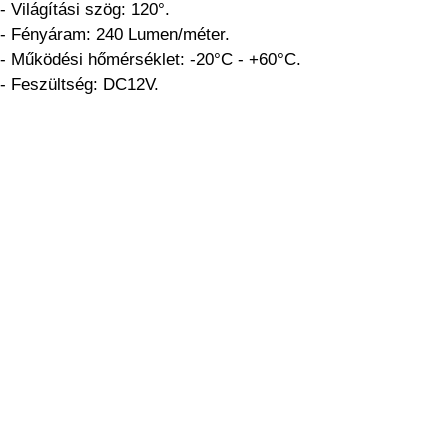
- Világítási szög: 120°.
- Fényáram: 240 Lumen/méter.
- Működési hőmérséklet: -20°C - +60°C.
- Feszültség: DC12V.