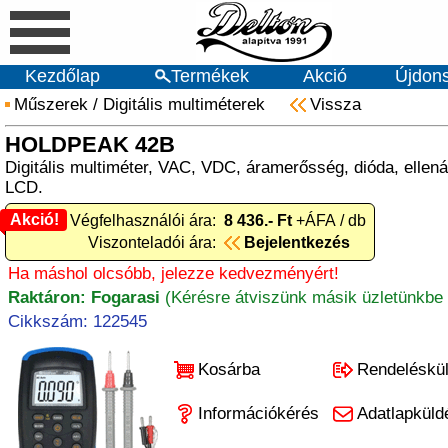
Kezdőlap
Termékek
Akció
Újdon
Műszerek
/
Digitális multiméterek
Vissza
HOLDPEAK 42B
Digitális multiméter, VAC, VDC, áramerősség, dióda, ellená
LCD.
Akció!
Akció! Végfelhasználói ára:
8 436.- Ft
+ÁFA / db
Viszonteladói ára:
Bejelentkezés
Ha máshol olcsóbb, jelezze kedvezményért!
Raktáron: Fogarasi
(Kérésre átviszünk másik üzletünkbe 
Cikkszám: 122545
Kosárba
Rendeléskü
Információkérés
Adatlapküld