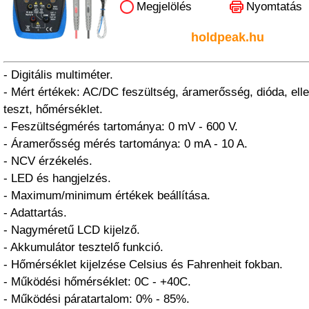
Megjelölés
Nyomtatás
holdpeak.hu
- Digitális multiméter.
- Mért értékek: AC/DC feszültség, áramerősség, dióda, ell
teszt, hőmérséklet.
- Feszültségmérés tartománya: 0 mV - 600 V.
- Áramerősség mérés tartománya: 0 mA - 10 A.
- NCV érzékelés.
- LED és hangjelzés.
- Maximum/minimum értékek beállítása.
- Adattartás.
- Nagyméretű LCD kijelző.
- Akkumulátor tesztelő funkció.
- Hőmérséklet kijelzése Celsius és Fahrenheit fokban.
- Működési hőmérséklet: 0C - +40C.
- Működési páratartalom: 0% - 85%.