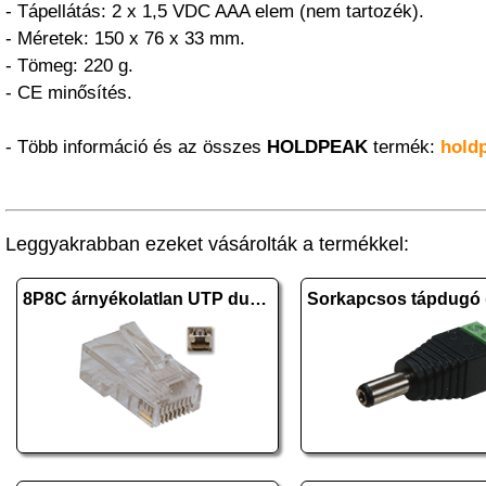
- Tápellátás: 2 x 1,5 VDC AAA elem (nem tartozék).
- Méretek: 150 x 76 x 33 mm.
- Tömeg: 220 g.
- CE minősítés.
- Több információ és az összes
HOLDPEAK
termék:
hold
Leggyakrabban ezeket vásárolták a termékkel:
8P8C árnyékolatlan UTP dugasz CAT.5 tömör