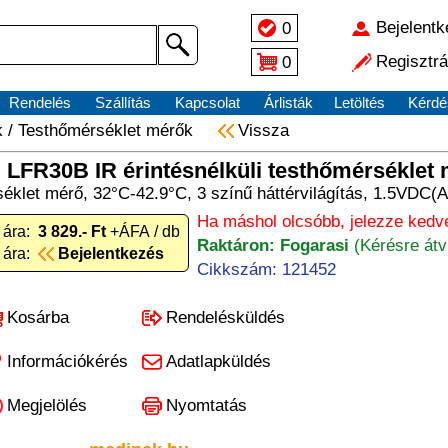
Bejelent
0
Regisztrá
0
Rendelés
Szállítás
Kapcsolat
Árlisták
Letöltés
Kérdé
k
/
Testhőmérséklet mérők
Vissza
LFR30B IR érintésnélküli testhőmérséklet
séklet mérő, 32°C-42.9°C, 3 színű háttérvilágítás, 1.5VDC(
Ha máshol olcsóbb, jelezze kedv
 ára:
3 829.- Ft
+ÁFA / db
Raktáron: Fogarasi
(Kérésre átv
 ára:
Bejelentkezés
Cikkszám: 121452
Kosárba
Rendelésküldés
Információkérés
Adatlapküldés
Megjelölés
Nyomtatás