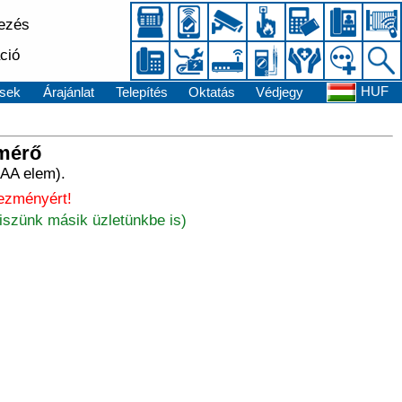
kezés
ció
HUF
sek
Árajánlat
Telepítés
Oktatás
Védjegy
 mérő
AAA elem).
ezményért!
iszünk másik üzletünkbe is)