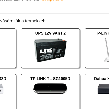
ásárolták a termékkel:
UPS 12V 9Ah F2
TP-LIN
08D
TP-LINK TL-SG1005D
Dahua 