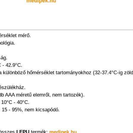
medipek.hu
érséklet mérő.
ológia.
.
ság.
 - 42.9°C.
s a különböző hőmérséklet tartományokhoz (32-37.4°C-ig zöld,
észülékház.
db AAA méretű elemről, nem tartozék).
 10°C - 40°C.
: 15 - 95%, nem kicsapódó.
 összes
LEPU
termék:
medipek.hu