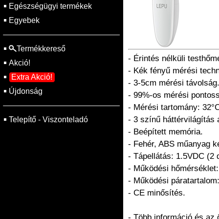
Egészségügyi termékek
Egyebek
Termékkereső
- Érintés nélküli testhőm
Akció!
- Kék fényű mérési techn
Extra Akció!
- 3-5cm mérési távolság
Újdonság
- 99%-os mérési pontos
- Mérési tartomány: 32°C
- 3 színű háttérvilágítá
Telepítő - Viszonteladó
- Beépített memória.
- Fehér, ABS műanyag k
- Tápellátás: 1.5VDC (2 
- Működési hőmérséklet:
- Működési páratartalom
- CE minősítés.
- Több információ és az