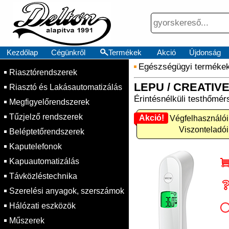
Kezdőlap
Cégünkről
Termékek
Akció
Újdonság
Egészségügyi terméke
Riasztórendszerek
LEPU / CREATIVE 
Riasztó és Lakásautomatizálás
Érintésnélküli testhőmér
Megfigyelőrendszerek
Tűzjelző rendszerek
Akció!
Akció! Végfelhasználói
Viszonteladói
Beléptetőrendszerek
Kaputelefonok
Kapuautomatizálás
Távközléstechnika
Szerelési anyagok, szerszámok
Hálózati eszközök
Műszerek