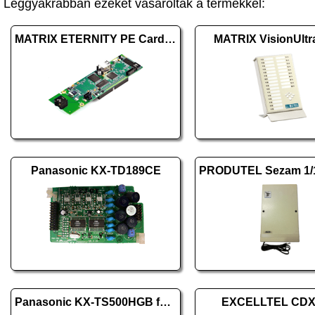
Leggyakrabban ezeket vásárolták a termékkel:
MATRIX ETERNITY PE Card VoIP8
MATRIX VisionUlt
Panasonic KX-TD189CE
Panasonic KX-TS500HGB fekete
EXCELLTEL CDX