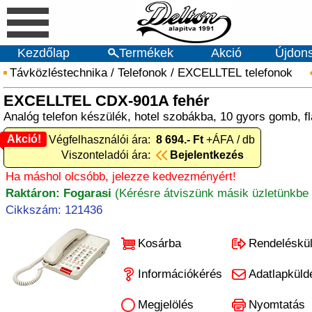
Kezdőlap
Termékek
Akció
Újdon
Távközléstechnika
/
Telefonok
/
EXCELLTEL telefonok
EXCELLTEL CDX-901A fehér
Analóg telefon készülék, hotel szobákba, 10 gyors gomb, fl
Akció!
Akció! Végfelhasználói ára:
8 694.- Ft
+ÁFA / db
Viszonteladói ára:
Bejelentkezés
Ha máshol olcsóbb, jelezze kedvezményért!
Raktáron: Fogarasi
(Kérésre átviszünk másik üzletünkbe 
Cikkszám: 121436
Kosárba
Rendeléskü
Információkérés
Adatlapküld
Megjelölés
Nyomtatás