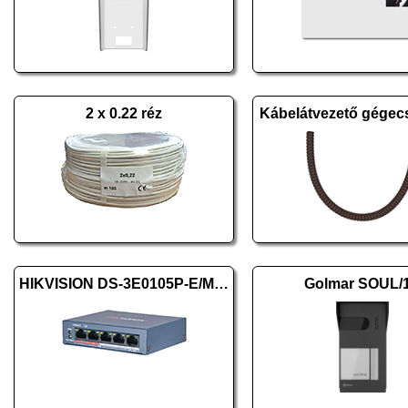
2 x 0.22 réz
Kábelátvezető gégec
HIKVISION DS-3E0105P-E/M (B)
Golmar SOUL/