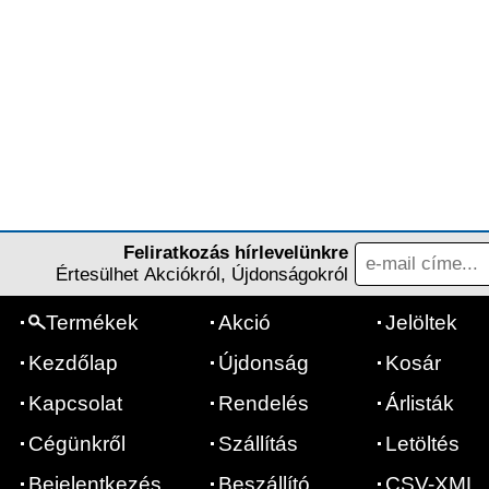
Feliratkozás hírlevelünkre
Értesülhet Akciókról, Újdonságokról
Termékek
Akció
Jelöltek
Kezdőlap
Újdonság
Kosár
Kapcsolat
Rendelés
Árlisták
Cégünkről
Szállítás
Letöltés
Bejelentkezés
Beszállító
CSV-XML