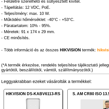
- Felületre szerelhető és süllyesztett kivitel.
- Tápellátás: 12 VDC, PoE.
- Teljesítmény: max. 10 W.
- Működési hőmérséklet: -40°C - +53°C.
- Páratartalom: 10% - 95%.
- Méretek: 91 x 174 x 29 mm.
- CE minősítés.
- Több információ és az összes
HIKVISION
termék:
hikvis
(*A termék érkezése, rendelés teljesítése tájékoztató jelleg
gyártótól, beszállítótól, vámtól, szállítmányozótól.)
Leggyakrabban ezeket vásárolták a termékkel:
HIKVISION DS-KABV6113-RS
S. AM CR80 ISO 13