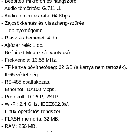
- Beépített mikrofon és hangszóró.
- Audio tömörítés: G.711 U.
- Audio tömörítés ráta: 64 Kbps.
- Zajcsökkentés és visszhang-szűrés.
- 1 db nyomógomb.
- Riasztás bemenet: 4 db.
- Ajtózár relé: 1 db.
- Beépített Mifare kártyaolvasó.
- Frekvencia: 13,56 MHz.
- TF kártya bővíthetőség: 32 GB (a kártya nem tartozék).
- IP65 védettség.
- RS-485 csatlakozás.
- Ethernet: 10/100 Mbps.
- Protokoll: TCP/IP, RSTP.
- Wi-Fi: 2,4 GHz, IEEE802.3af.
- Linux operációs rendszer.
- FLASH memória: 32 MB.
- RAM: 256 MB.