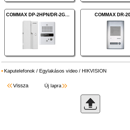
COMMAX DP-2HPN/DR-2GNR (HKO)
COMMAX DR-2
Kaputelefonok
/
Egylakásos video
/
HIKVISION
Vissza
Új lapra