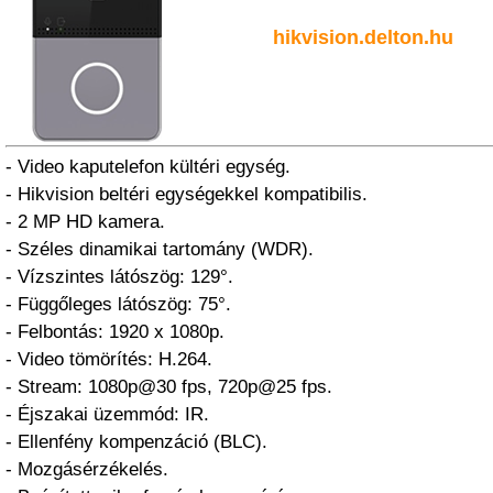
hikvision.delton.hu
- Video kaputelefon kültéri egység.
- Hikvision beltéri egységekkel kompatibilis.
- 2 MP HD kamera.
- Széles dinamikai tartomány (WDR).
- Vízszintes látószög: 129°.
- Függőleges látószög: 75°.
- Felbontás: 1920 x 1080p.
- Video tömörítés: H.264.
- Stream: 1080p@30 fps, 720p@25 fps.
- Éjszakai üzemmód: IR.
- Ellenfény kompenzáció (BLC).
- Mozgásérzékelés.