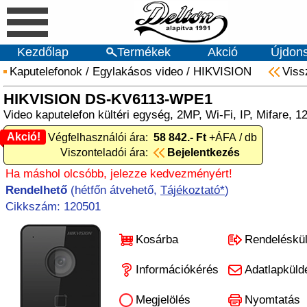
Kezdőlap
Termékek
Akció
Újdon
Kaputelefonok
/
Egylakásos video
/
HIKVISION
Viss
HIKVISION DS-KV6113-WPE1
Video kaputelefon kültéri egység, 2MP, Wi-Fi, IP, Mifare, 
Akció!
Akció! Végfelhasználói ára:
58 842.- Ft
+ÁFA / db
Viszonteladói ára:
Bejelentkezés
Ha máshol olcsóbb, jelezze kedvezményért!
Rendelhető
(hétfőn átvehető,
Tájékoztató*
)
Cikkszám: 120501
Kosárba
Rendeléskü
Információkérés
Adatlapküld
Megjelölés
Nyomtatás