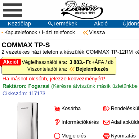
Kezdőlap
Termékek
Akció
Újdon
Kaputelefonok
/
Házi telefonok
Vissza
COMMAX TP-S
2 vezetékes házi telefon alkészülék COMMAX TP-12RM k
Akció!
Akció! Végfelhasználói ára:
3 883.- Ft
+ÁFA / db
Viszonteladói ára:
Bejelentkezés
Ha máshol olcsóbb, jelezze kedvezményért!
Raktáron: Fogarasi
(Kérésre átviszünk másik üzletünkbe 
Cikkszám: 117173
Kosárba
Rendeléskü
Információkérés
Adatlapküld
Megjelölés
Nyomtatás